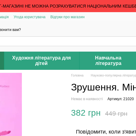
Т-МАГАЗИНІ НЕ МОЖНА РОЗРАХУВАТИСЯ НАЦІОНАЛЬНИМ КЕШБ
мація
Угода користувача
Відгуки про магазин
вонити вам?
Художня література для
Навчальна
дітей
література
Головна
Науково-популярна літерату
Зрушення. Мін
Немає в наявності
Артикул: 21020
382 грн
449 грн
Повідомити, коли з'яви