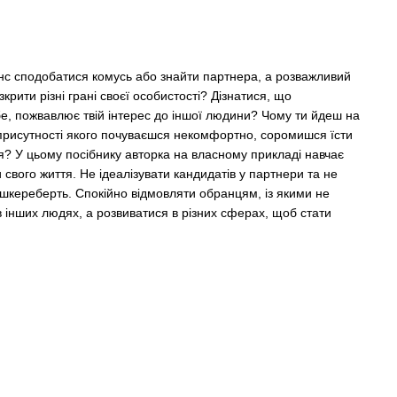
нс сподобатися комусь або знайти партнера, а розважливий
зкрити різні грані своєї особистості? Дізнатися, що
бе, пожвавлює твій інтерес до іншої людини? Чому ти йдеш на
 присутності якого почуваєшся некомфортно, соромишся їсти
я? У цьому посібнику авторка на власному прикладі навчає
 свого життя. Не ідеалізувати кандидатів у партнери та не
 шкереберть. Спокійно відмовляти обранцям, із якими не
в інших людях, а розвиватися в різних сферах, щоб стати