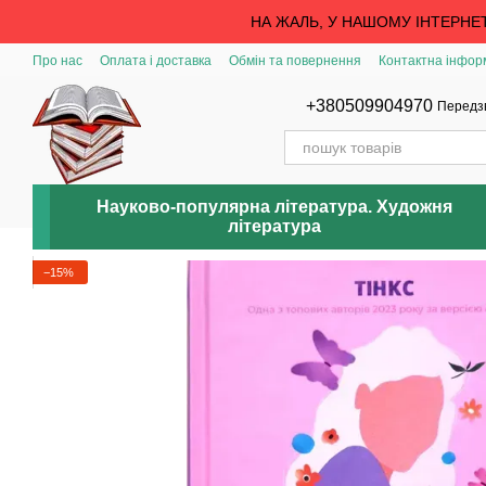
Перейти до основного контенту
НА ЖАЛЬ, У НАШОМУ ІНТЕРНЕ
Про нас
Оплата і доставка
Обмін та повернення
Контактна інфор
+380509904970
Передз
Науково-популярна література. Художня
література
−15%