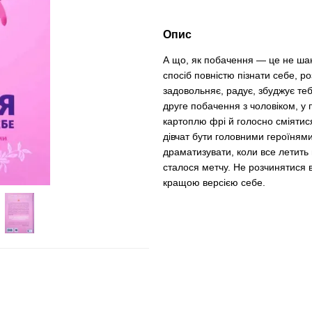
Опис
А що, як побачення — це не ша
спосіб повністю пізнати себе, ро
задовольняє, радує, збуджує те
друге побачення з чоловіком, у
картоплю фрі й голосно сміятис
дівчат бути головними героїнями
драматизувати, коли все летить
сталося метчу. Не розчинятися 
кращою версією себе.