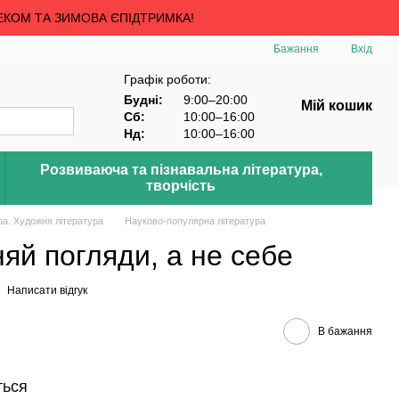
ЕКОМ ТА ЗИМОВА ЄПІДТРИМКА!
Бажання
Вхід
Графік роботи:
Будні:
9:00–20:00
Мій кошик
Сб:
10:00–16:00
Нд:
10:00–16:00
Розвиваюча та пізнавальна література,
творчість
ра. Художня література
Науково-популярна література
яй погляди, а не себе
Написати відгук
В бажання
ться