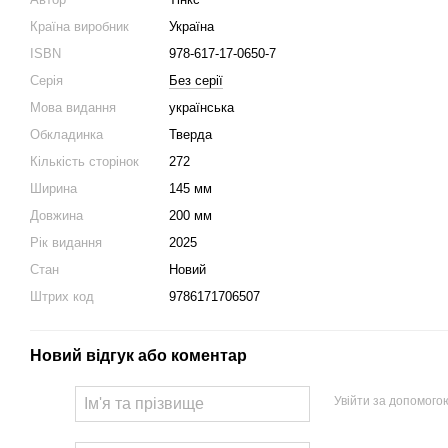
Країна виробник
Україна
ISBN
978-617-17-0650-7
Серія
Без серії
Мова видання
українська
Обкладинка
Тверда
Кількість сторінок
272
Ширина
145 мм
Довжина
200 мм
Рік видання
2025
Стан
Новий
Штрих код
9786171706507
Новий відгук або коментар
Увійти за допомого