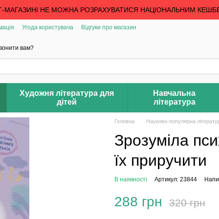
Т-МАГАЗИНІ НЕ МОЖНА РОЗРАХУВАТИСЯ НАЦІОНАЛЬНИМ КЕШБ
мація
Угода користувача
Відгуки про магазин
вонити вам?
Художня література для
Навчальна
дітей
література
Головна
Науково-популярна літерату
Зрозуміла псих
їх приручити
В наявності
Артикул: 23844
Напис
288 грн
320 грн