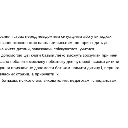
коєння і страх перед невідомими ситуаціями або у випадках,
ді занепокоєння стає настільки сильним, що призводить до
на життя дитини, заважаючи спілкуватися, учитися,
За допомогою цієї книги батьки легко зможуть зрозуміти причини
вчасно побачити можливу небезпеку для чутливої психіки дитини
идання призначене допомогти батькам навчити дитину і, перш за
власних страхів, а приручити їх.
батькам, психологам, вихователям, педагогам і спеціалістам