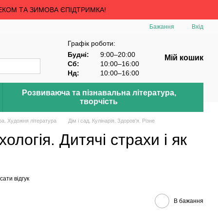
ЕКОМ ТА ЗИМОВА ЄПІДТРИМКА!
Бажання
Вхід
Графік роботи:
Будні:
9:00–20:00
Мій кошик
Сб:
10:00–16:00
Нд:
10:00–16:00
Розвиваюча та пізнавальна література,
творчість
ра. Художня література
Дім і сад. Кулінарія. Здоров'я. Різне
ологія. Дитячі страхи і як
ати відгук
В бажання