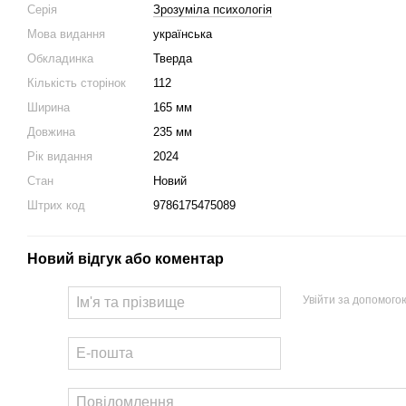
Серія
Зрозуміла психологія
Мова видання
українська
Обкладинка
Тверда
Кількість сторінок
112
Ширина
165 мм
Довжина
235 мм
Рік видання
2024
Стан
Новий
Штрих код
9786175475089
Новий відгук або коментар
Увійти за допомого