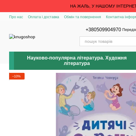
Перейти до основного контенту
НА ЖАЛЬ, У НАШОМУ ІНТЕРНЕ
Про нас
Оплата і доставка
Обмін та повернення
Контактна інфор
+380509904970
Передз
Науково-популярна література. Художня
література
−10%