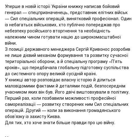
Уперше в новій історії України книжку написав бойовий
генерал — спецпризначенець, представник елітних військ
— Сил спеціальних операцій, винятковий професіонал. Один
із небагатьох військових, хто публічно попереджав про
небезпеку російського вторгнення та необхідність
належним чином готувати націю до широкомасштабної
війни.
З позиції державного менеджера Сергій Кривонос розробив
не лише дієвий механізм формування та розвитку сучасної
територіальної оборони, а й спеціальну програму «П’ять
кроків», що передбачала глобальну підготовку суспільства
до системного опору великій сусідній країні.
У книжці автор розповідає власну історію й ділиться
маловідомими фактами й деталями подій, безпосереднім
учасником яких він був. Його двічі виштовхували в політику.
Перший раз, коли позбавили можливості професійної
самореалізації — розвитку створених ним Сил спеціальних
операцій. Другий — коли за виконання громадянського
обов’язку із захисту Києва.
Для тих, хто хоче знати більше правди про цю війну.