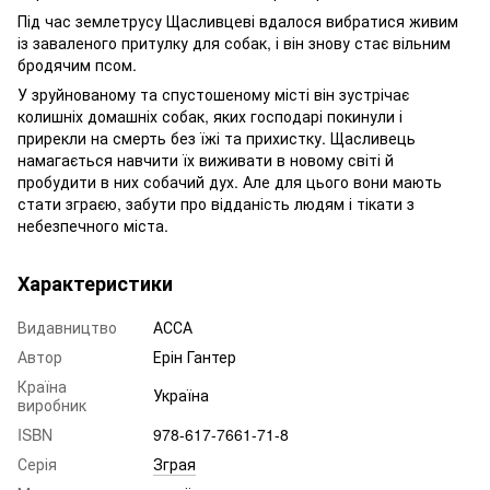
Під час землетрусу Щасливцеві вдалося вибратися живим
із заваленого притулку для собак, і він знову стає вільним
бродячим псом.
У зруйнованому та спустошеному місті він зустрічає
колишніх домашніх собак, яких господарі покинули і
прирекли на смерть без їжі та прихистку. Щасливець
намагається навчити їх виживати в новому світі й
пробудити в них собачий дух. Але для цього вони мають
стати зграєю, забути про відданість людям і тікати з
небезпечного міста.
Характеристики
Видавництво
АССА
Автор
Ерін Гантер
Країна
Україна
виробник
ISBN
978-617-7661-71-8
Серія
Зграя