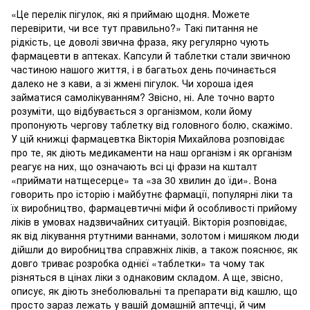
«Це перелік пігулок, які я приймаю щодня. Можете
перевірити, чи все тут правильно?» Такі питання не
рідкість, це доволі звична фраза, яку регулярно чують
фармацевти в аптеках. Капсули й таблетки стали звичною
частиною нашого життя, і в багатьох день починається
далеко не з кави, а зі жмені пігулок. Чи хороша ідея
займатися самолікуванням? Звісно, ні. Але точно варто
розуміти, що відбувається з організмом, коли йому
пропонують чергову таблетку від головного болю, скажімо.
У цій книжці фармацевтка Вікторія Михайлова розповідає
про те, як діють медикаменти на наш організм і як організм
реагує на них, що означають всі ці фрази на кшталт
«приймати натщесерце» та «за 30 хвилин до їди». Вона
говорить про історію і майбутнє фармації, популярні ліки та
їх виробництво, фармацевтичні міфи й особливості прийому
ліків в умовах надзвичайних ситуацій. Вікторія розповідає,
як від лікування ртутними ваннами, золотом і мишяком люди
дійшли до виробництва справжніх ліків, а також пояснює, як
довго триває розробка однієї «таблетки» та чому так
різняться в цінах ліки з однаковим складом. А ще, звісно,
описує, як діють знеболювальні та препарати від кашлю, що
просто зараз лежать у вашій домашній аптечці, й чим