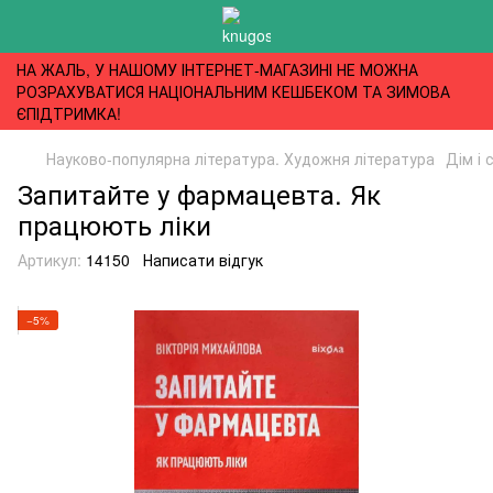
НА ЖАЛЬ, У НАШОМУ ІНТЕРНЕТ-МАГАЗИНІ НЕ МОЖНА
РОЗРАХУВАТИСЯ НАЦІОНАЛЬНИМ КЕШБЕКОМ ТА ЗИМОВА
ЄПІДТРИМКА!
Науково-популярна література. Художня література
Дім і 
Запитайте у фармацевта. Як
працюють ліки
Артикул:
14150
Написати відгук
−5%