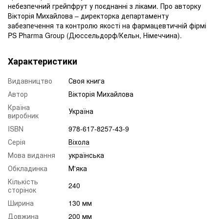
небезпечний грейпфрут у поєднанні з ліками. Про авторку
Вікторія Михайлова – директорка департаменту
забезпечення та контролю якості на фармацевтичній фірмі
PS Pharma Group (Дюссельдорф/Кельн, Німеччина).
Характеристики
Видавництво
Своя книга
Автор
Вікторія Михайлова
Країна
Україна
виробник
ISBN
978-617-8257-43-9
Серія
Віхола
Мова видання
українська
Обкладинка
М'яка
Кількість
240
сторінок
Ширина
130 мм
Довжина
200 мм