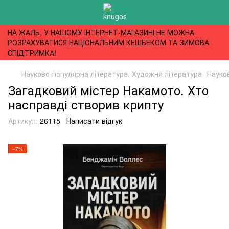
НА ЖАЛЬ, У НАШОМУ ІНТЕРНЕТ-МАГАЗИНІ НЕ МОЖНА
РОЗРАХУВАТИСЯ НАЦІОНАЛЬНИМ КЕШБЕКОМ ТА ЗИМОВА
ЄПІДТРИМКА!
Науково-популярна література. Художня література
Науко
Загадковий містер Накамото. Хто
насправді створив крипту
Артикул:
26115
Написати відгук
−7%