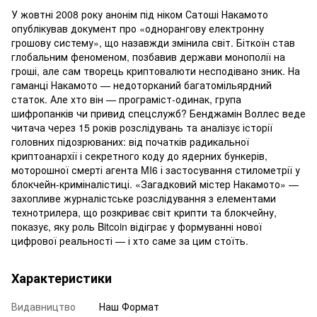
У жовтні 2008 року анонім під ніком Сатоші Накамото
опублікував документ про «однорангову електронну
грошову систему», що назавжди змінила світ. Біткоїн став
глобальним феноменом, позбавив держави монополії на
гроші, але сам творець криптовалюти несподівано зник. На
гаманці Накамото — недоторканий багатомільярдний
статок. Але хто він — програміст-одинак, група
шифропанків чи привид спецслужб? Бенджамін Воллес веде
читача через 15 років розслідувань та аналізує історії
головних підозрюваних: від початків радикальної
криптоанархії і секретного коду до ядерних бункерів,
моторошної смерті агента MI6 і застосування стилометрії у
блокчейн-криміналістиці. «Загадковий містер Накамото» —
захопливе журналістське розслідування з елементами
технотрилера, що розкриває світ крипти та блокчейну,
показує, яку роль Bitcoin відіграє у формуванні нової
цифрової реальності — і хто саме за цим стоїть.
Характеристики
Видавництво
Наш Формат