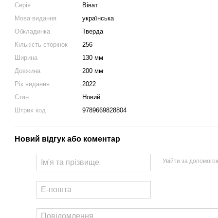
Серія
Віват
Мова видання
українська
Обкладинка
Тверда
Кількість сторінок
256
Ширина
130 мм
Довжина
200 мм
Рік видання
2022
Стан
Новий
Штрих код
9789669828804
Новий відгук або коментар
Увійти за допомого