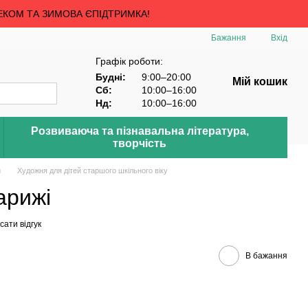
ЕКОМ ТА ЗИМОВА ЄПІДТРИМКА!
Бажання
Вхід
Графік роботи:
Будні:
9:00–20:00
Мій кошик
Сб:
10:00–16:00
Нд:
10:00–16:00
Розвиваюча та пізнавальна література,
творчість
й
Художня для дітей старшого шкільного віку
арижі
ати відгук
В бажання