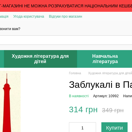
Т-МАГАЗИНІ НЕ МОЖНА РОЗРАХУВАТИСЯ НАЦІОНАЛЬНИМ КЕШБ
мація
Угода користувача
Відгуки про магазин
вонити вам?
Художня література для
Навчальна
дітей
література
Головна
Художня література для діте
Заблукалі в П
В наявності
Артикул: 10992
Напис
314 грн
349 грн
Купити