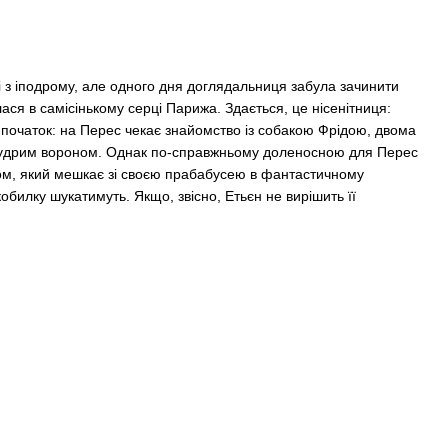
і з іподрому, але одного дня доглядальниця забула зачинити
лася в самісінькому серці Парижа. Здається, це нісенітниця:
е початок: на Перес чекає знайомство із собакою Фрідою, двома
удрим вороном. Однак по-справжньому доленосною для Перес
иком, який мешкає зі своєю прабабусею в фантастичному
обилку шукатимуть. Якщо, звісно, Етьєн не вирішить її