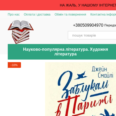
Перейти до основного контенту
НА ЖАЛЬ, У НАШОМУ ІНТЕРНЕ
Про нас
Оплата і доставка
Обмін та повернення
Контактна інфор
+380509904970
Передз
Науково-популярна література. Художня
література
−10%