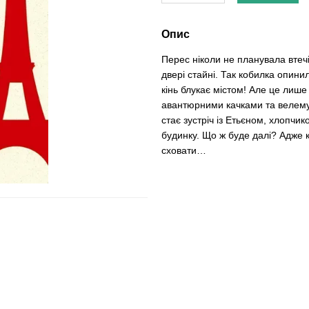
Опис
Перес ніколи не планувала втеч
двері стайні. Так кобилка опини
кінь блукає містом! Але це лиш
авантюрними качками та велем
стає зустріч із Етьєном, хлопч
будинку. Що ж буде далі? Адже к
сховати…