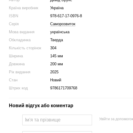
Країна виробник
Україна
ISBN
978-617-17-0976-8
Серія
Саморозвиток
Мова видання
українська
Обкладинка
Тверда
Кількість сторінок
304
Ширина
145 мм
Довжина
200 мм
Рік видання
2025
Стан
Новий
Штрих код
9786171709768
Новий відгук або коментар
Увійти за допомого