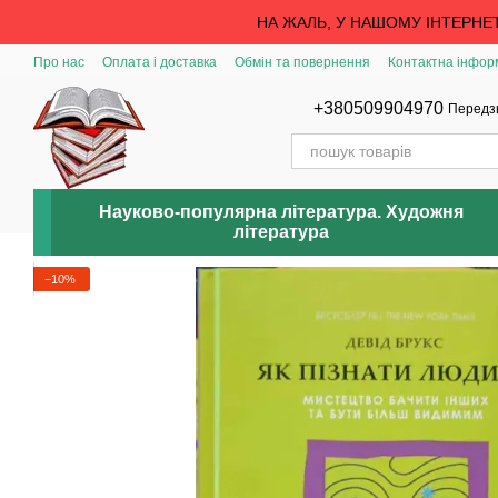
Перейти до основного контенту
НА ЖАЛЬ, У НАШОМУ ІНТЕРНЕ
Про нас
Оплата і доставка
Обмін та повернення
Контактна інфор
+380509904970
Передз
Науково-популярна література. Художня
література
−10%