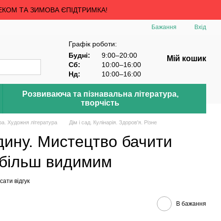
ЕКОМ ТА ЗИМОВА ЄПІДТРИМКА!
Бажання
Вхід
Графік роботи:
Будні:
9:00–20:00
Мій кошик
Сб:
10:00–16:00
Нд:
10:00–16:00
Розвиваюча та пізнавальна література,
творчість
ра. Художня література
Дім і сад. Кулінарія. Здоров'я. Різне
дину. Мистецтво бачити
 більш видимим
ати відгук
В бажання