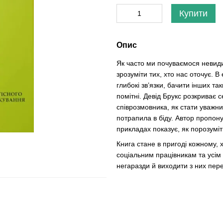
Купити
Опис
Як часто ми почуваємося неви
зрозуміти тих, хто нас оточує. 
глибокі зв’язки, бачити інших та
помітні. Девід Брукс розкриває 
співрозмовника, як стати уважн
потрапила в біду. Автор пропону
прикладах показує, як порозуміти
Книга стане в пригоді кожному, 
соціальним працівникам та усім
негаразди й виходити з них пе