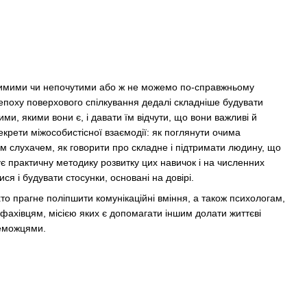
димими чи непочутими або ж не можемо по-справжньому
В епоху поверхового спілкування дедалі складніше будувати
кими, якими вони є, і давати їм відчути, що вони важливі й
секрети міжособистісної взаємодії: як поглянути очима
им слухачем, як говорити про складне і підтримати людину, що
є практичну методику розвитку цих навичок і на численних
ся і будувати стосунки, основані на довірі.
хто прагне поліпшити комунікаційні вміння, а також психологам,
 фахівцям, місією яких є допомагати іншим долати життєві
реможцями.