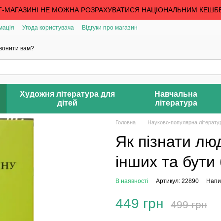
Т-МАГАЗИНІ НЕ МОЖНА РОЗРАХУВАТИСЯ НАЦІОНАЛЬНИМ КЕШБ
мація
Угода користувача
Відгуки про магазин
вонити вам?
Художня література для
Навчальна
дітей
література
Головна
Науково-популярна літерату
Як пізнати лю
інших та бути
В наявності
Артикул: 22890
Напис
449 грн
499 грн