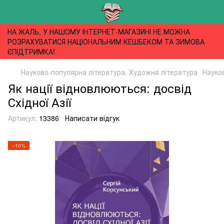
НА ЖАЛЬ, У НАШОМУ ІНТЕРНЕТ-МАГАЗИНІ НЕ МОЖНА
РОЗРАХУВАТИСЯ НАЦІОНАЛЬНИМ КЕШБЕКОМ ТА ЗИМОВА
ЄПІДТРИМКА!
Науково-популярна література. Художня література
Науко
Як нації відновлюються: досвід
Східної Азії
Артикул:
13386
Написати відгук
−10%