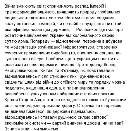
Війни змінюють світ: спричиняють розпад імперій і
трансформацію альянсів, виявляють природу глобальних
соціально-політичних систем. Нині ми стаємо свідками
краху останньої з імперій, чи не найбезглуздішої з них, хай
яка офіційна назва цієї держави, — Російської. Ідеться про
остаточне звільнення України від колоніального своєю
суттю ярма. Попереду — відновлення: повоєнна відбудова
та модернізація зруйнованої інфраструктури, створення
сучасних промислових виробництв, оновлення соціально-
гуманітарної сфери. Проблем, що їх українцям належить
розв’язати після перемоги, чимало. Проте досвід Японії,
Республіки Кореї, Китаю та Вʼєтнаму, які повставали й
відновлювались після стихійних лих і руйнівних воєн,
свідчить: шлях від війни до стійкого миру та порядку можна
подолати, якщо нація єдина, а плани відновлення
розроблені з урахуванням найкращих світових практик.
Країни Східної Азії, з їхньою складною історією та бурхливим
сьогоденням, уже проклали дорогу. Сторінка за сторінкою
ви дізнаватиметеся, як держави піднімались,
відроджувались і ставали рушійною силою світової
економічної системи — вартий вивчення досвід, чи не так?
Вони змогли, і ми зможемо.