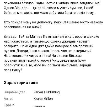
похований заживо і залишається живим лише завдяки Силі.
Однак Вільдар — джедай, якого мучать сумніви, і який
боїться минулого, що мало забутися багато років тому.
Хто прийде йому на допомогу, поки Священне місто навколо
розсипається на очах?
Вільдар, Тей та Маттеа Кетлі загнані в кут, вороги швидко
наближаються, а таємницю сховку джедаїв нарешті
розкрито. Поки одна джедайка помирає в замороженій
пустелі Джеди, інша зникла. І весь час ненажерливий
Нівелювальник чигає в тінях! Чи здатен Вільдар
противитися темній стороні? Чи доведеться йому
обернутися на те, чого він боїться найбільше, заради
порятунку?
Характеристики
Видавництво
Varvar Publishing
Автор
Kieron Gillen
Країна
Україна