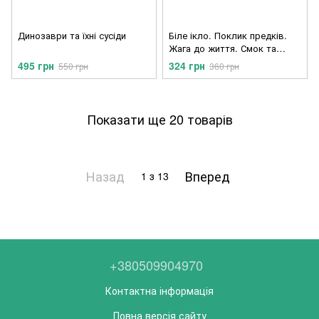
Динозаври та їхні сусіди
Біле ікло. Поклик предків.
Жага до життя. Смок та
Малюк.
495 грн
324 грн
550 грн
360 грн
Показати ще 20 товарів
Назад
Вперед
1
з 13
+380509904970
Контактна інформація
Повна версія сайту