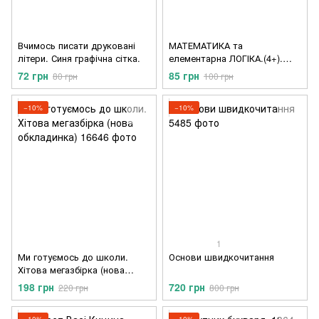
Вчимось писати друковані
МАТЕМАТИКА та
літери. Синя графічна сітка.
елементарна ЛОГІКА.(4+).
Навчальний посібник Школа
72 грн
85 грн
80 грн
100 грн
Успішний старт
−10%
−10%
1
Ми готуємось до школи.
Основи швидкочитання
Хітова мегазбірка (нова
обкладинка)
198 грн
720 грн
220 грн
800 грн