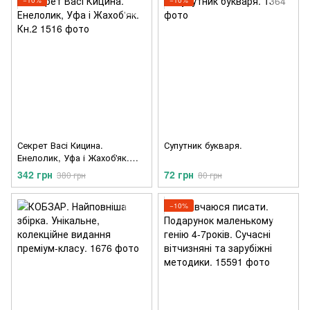
−10%
−10%
Секрет Васі Кицина.
Супутник букваря.
Енелолик, Уфа і Жахоб'як.
Кн.2
342 грн
72 грн
380 грн
80 грн
−10%