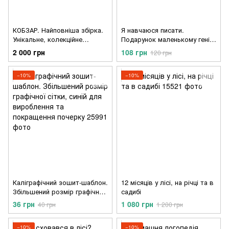
КОБЗАР. Найповніша збірка.
Я навчаюся писати.
Унікальне, колекційне
Подарунок маленькому генію
видання преміум-класу.
4-7років. Сучасні вітчизняні
2 000 грн
108 грн
120 грн
та зарубіжні методики.
−10%
−10%
Каліграфічний зошит-шаблон.
12 місяців у лісі, на річці та в
Збільшений розмір графічної
садибі
сітки, синій для вироблення
36 грн
1 080 грн
40 грн
1 200 грн
та покращення почерку
−10%
−10%