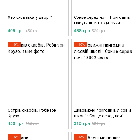
Хто сховався у дворі?
Сонце серед ночі. Пригоди в
Павутинії. Кн.1 Дитячий
бестселер. Дивовижні
405 грн
468 грн
450 грн
520 грн
пригоди в лісовій школі.
−10%
−10%
Острів скарбів. Робінзон
Дивовижні пригоди в лісовій
Крузо.
школі : Сонце серед ночі
450 грн
315 грн
500 грн
350 грн
−10%
−10%