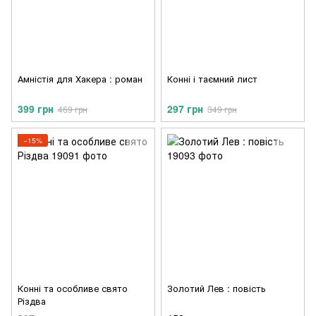
Амністія для Хакера : роман
Конні і таємний лист
399 грн
297 грн
469 грн
349 грн
−15%
Конні та особливе свято
Золотий Лев : повість
Різдва