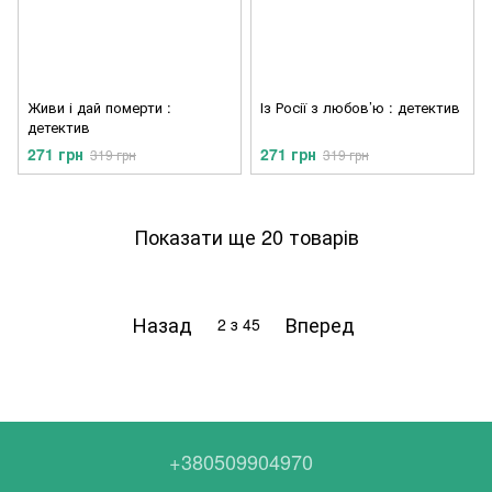
Живи і дай померти :
Із Росії з любов’ю : детектив
детектив
271 грн
271 грн
319 грн
319 грн
Показати ще 20 товарів
Назад
Вперед
2
з 45
+380509904970