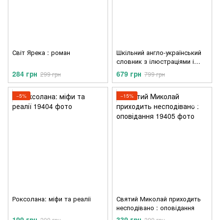
Світ Ярека : роман
Шкільний англо-український
словник з ілюстраціями і
прикладами
284 грн
679 грн
299 грн
799 грн
−5%
−15%
Роксолана: міфи та реалії
Святий Миколай приходить
несподівано : оповідання
199 грн
339 грн
209 грн
399 грн