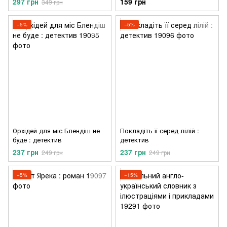
297 грн
159 грн
349 грн
−5%
−5%
Орхідей для міс Блендіш не
Покладіть її серед лілій :
буде : детектив
детектив
237 грн
237 грн
249 грн
249 грн
−5%
−15%