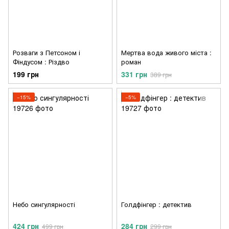
Розваги з Петсоном і
Мертва вода живого міста :
Фіндусом : Різдво
роман
199 грн
331 грн
389 грн
−15%
−5%
Небо сингулярності
Голдфінгер : детектив
424 грн
284 грн
499 грн
299 грн