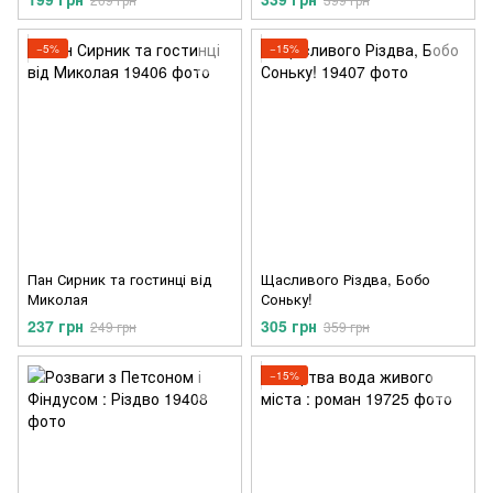
−5%
−15%
Пан Сирник та гостинці від
Щасливого Різдва, Бобо
Миколая
Соньку!
237 грн
305 грн
249 грн
359 грн
−15%