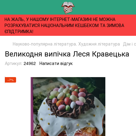
НА ЖАЛЬ, У НАШОМУ ІНТЕРНЕТ-МАГАЗИНІ НЕ МОЖНА
РОЗРАХУВАТИСЯ НАЦІОНАЛЬНИМ КЕШБЕКОМ ТА ЗИМОВА
ЄПІДТРИМКА!
Науково-популярна література. Художня література
Дім і 
Великодня випічка Леся Кравецька
Артикул:
24962
Написати відгук
−7%