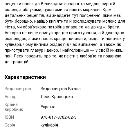
рецепти пасок до Великодня: заварні та медові, сирні й
солені, з яблуками, цукатами та навіть морквяні. Крім
детальних рецептів, ви знайдете тут пояснення, яким має
бути борошно, навіщо кип’ятити й охолоджувати молоко для
тіста, чи обов’язково потрібна опара та які дріжджі брати.
Авторка не лише описує процес приготування, а й докладно
розповідає, з яких пасок краще починати, якщо ти новачок у
кулінарії, чому випічка осідає під час випікання, а також як
приготувати глазур і декор. І найголовніше — у своїй книжці
пані Леся говорить про те, як пекти з любов’ю та пошаною
до традицій.
Характеристики
Видавництво
Видавництво Віхола
Автор
Леся Кравецька
Країна
Україна
виробник
ISBN
978-617-8782-02-3
Серія
кулінарія