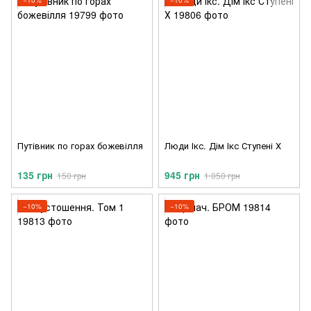
−10%
−10%
Путівник по горах божевілля
Люди Ікс. Дім Ікс Ступені Х
135 грн
945 грн
150 грн
1 050 грн
−10%
−10%