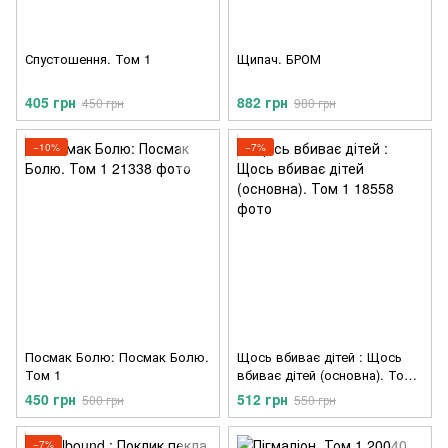
Спустошення. Том 1
Щипач. БРОМ
405 грн
882 грн
450 грн
980 грн
−10%
−7%
Посмак Болю: Посмак Болю.
Щось вбиває дітей : Щось
Том 1
вбиває дітей (основна). Том
1
450 грн
512 грн
500 грн
550 грн
−7%