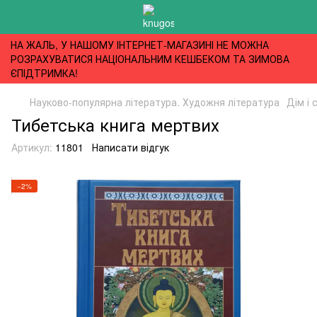
НА ЖАЛЬ, У НАШОМУ ІНТЕРНЕТ-МАГАЗИНІ НЕ МОЖНА
РОЗРАХУВАТИСЯ НАЦІОНАЛЬНИМ КЕШБЕКОМ ТА ЗИМОВА
ЄПІДТРИМКА!
Науково-популярна література. Художня література
Дім і 
Тибетська книга мертвих
Артикул:
11801
Написати відгук
−2%