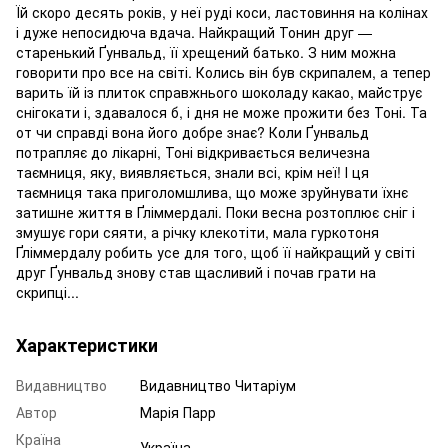
Їй скоро десять років, у неї руді коси, ластовиння на колінах
і дуже непосидюча вдача. Найкращий Тонин друг —
старенький Ґунвальд, її хрещений батько. З ним можна
говорити про все на світі. Колись він був скрипалем, а тепер
варить їй із плиток справжнього шоколаду какао, майструє
снігокати і, здавалося б, і дня не може прожити без Тоні. Та
от чи справді вона його добре знає? Коли Ґунвальд
потрапляє до лікарні, Тоні відкривається величезна
таємниця, яку, виявляється, знали всі, крім неї! І ця
таємниця така приголомшлива, що може зруйнувати їхнє
затишне життя в Ґліммердалі. Поки весна розтоплює сніг і
змушує гори сяяти, а річку клекотіти, мала гуркотоня
Ґліммердалу робить усе для того, щоб її найкращий у світі
друг Ґунвальд знову став щасливий і почав грати на
скрипці...
Характеристики
Видавництво
Видавництво Читаріум
Автор
Марія Парр
Країна
Україна