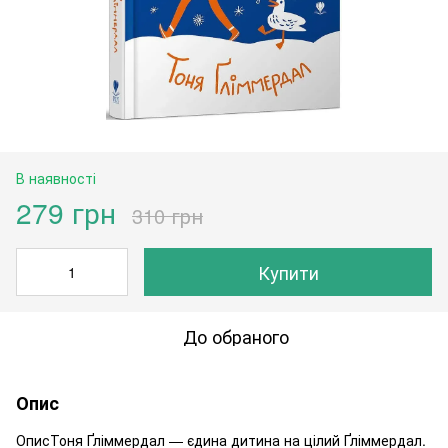
В наявності
279 грн
310 грн
Купити
До обраного
Опис
ОписТоня Ґліммердал — єдина дитина на цілий Ґліммердал.