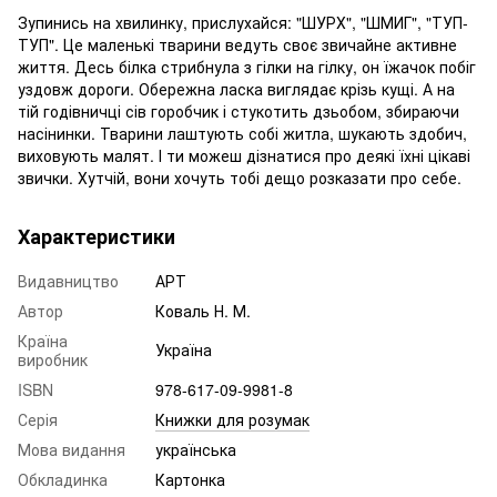
Зупинись на хвилинку, прислухайся: "ШУРХ", "ШМИГ", "ТУП-
ТУП". Це маленькі тварини ведуть своє звичайне активне
життя. Десь білка стрибнула з гілки на гілку, он їжачок побіг
уздовж дороги. Обережна ласка виглядає крізь кущі. А на
тій годівничці сів горобчик і стукотить дзьобом, збираючи
насінинки. Тварини лаштують собі житла, шукають здобич,
виховують малят. І ти можеш дізнатися про деякі їхні цікаві
звички. Хутчій, вони хочуть тобі дещо розказати про себе.
Характеристики
Видавництво
АРТ
Автор
Коваль Н. М.
Країна
Україна
виробник
ISBN
978-617-09-9981-8
Серія
Книжки для розумак
Мова видання
українська
Обкладинка
Картонка