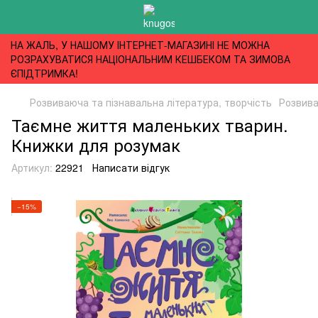
НА ЖАЛЬ, У НАШОМУ ІНТЕРНЕТ-МАГАЗИНІ НЕ МОЖНА
РОЗРАХУВАТИСЯ НАЦІОНАЛЬНИМ КЕШБЕКОМ ТА ЗИМОВА
ЄПІДТРИМКА!
Розвиваюча та пізнавальна література, творчість
Розвива
Таємне життя маленьких тварин.
Книжки для розумак
Артикул:
22921
Написати відгук
−15%