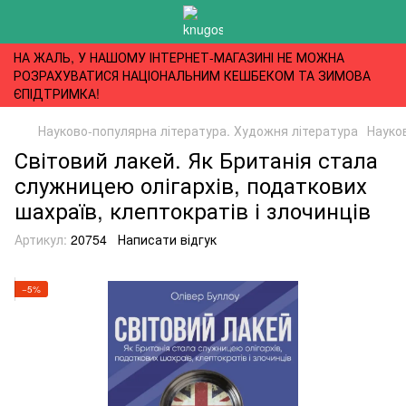
НА ЖАЛЬ, У НАШОМУ ІНТЕРНЕТ-МАГАЗИНІ НЕ МОЖНА
РОЗРАХУВАТИСЯ НАЦІОНАЛЬНИМ КЕШБЕКОМ ТА ЗИМОВА
ЄПІДТРИМКА!
Науково-популярна література. Художня література
Науко
Світовий лакей. Як Британія стала
служницею олігархів, податкових
шахраїв, клептократів і злочинців
Артикул:
20754
Написати відгук
−5%