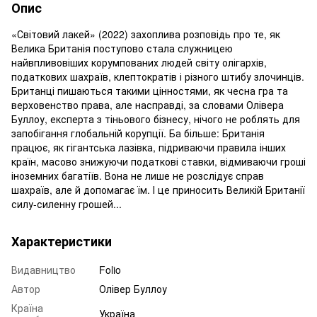
Опис
«Світовий лакей» (2022) захоплива розповідь про те, як
Велика Британія поступово стала служницею
найвпливовіших корумпованих людей світу олігархів,
податкових шахраїв, клептократів і різного штибу злочинців.
Британці пишаються такими цінностями, як чесна гра та
верховенство права, але насправді, за словами Олівера
Буллоу, експерта з тіньового бізнесу, нічого не роблять для
запобігання глобальній корупції. Ба більше: Британія
працює, як гігантська лазівка, підриваючи правила інших
країн, масово знижуючи податкові ставки, відмиваючи гроші
іноземних багатіїв. Вона не лише не розслідує справ
шахраїв, але й допомагає їм. І це приносить Великій Британії
силу-силенну грошей...
Характеристики
Видавництво
Folio
Автор
Олівер Буллоу
Країна
Україна