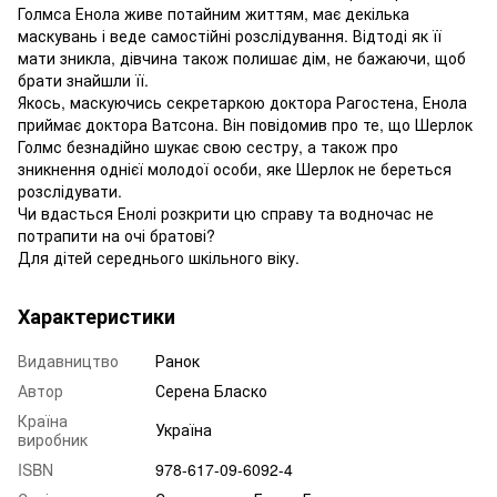
Голмса Енола живе потайним життям, має декілька
маскувань і веде самостійні розслідування. Відтоді як її
мати зникла, дівчина також полишає дім, не бажаючи, щоб
брати знайшли її.
Якось, маскуючись секретаркою доктора Рагостена, Енола
приймає доктора Ватсона. Він повідомив про те, що Шерлок
Голмс безнадійно шукає свою сестру, а також про
зникнення однієї молодої особи, яке Шерлок не береться
розслідувати.
Чи вдасться Енолі розкрити цю справу та водночас не
потрапити на очі братові?
Для дітей середнього шкільного віку.
Характеристики
Видавництво
Ранок
Автор
Серена Бласко
Країна
Україна
виробник
ISBN
978-617-09-6092-4