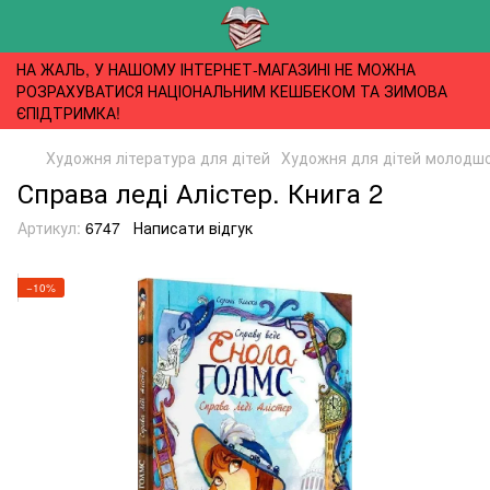
НА ЖАЛЬ, У НАШОМУ ІНТЕРНЕТ-МАГАЗИНІ НЕ МОЖНА
РОЗРАХУВАТИСЯ НАЦІОНАЛЬНИМ КЕШБЕКОМ ТА ЗИМОВА
ЄПІДТРИМКА!
Художня література для дітей
Художня для дітей молодшог
Справа леді Алістер. Книга 2
Артикул:
6747
Написати відгук
−10%