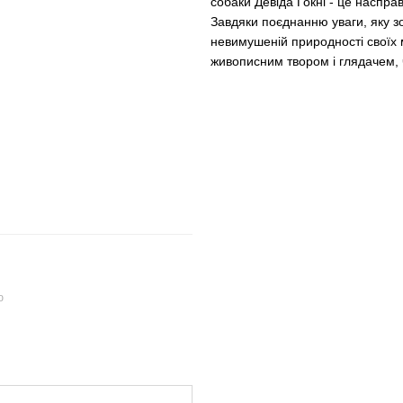
собаки Девіда Ґокні - це наспр
Завдяки поєднанню уваги, яку з
невимушеній природності своїх 
живописним твором і глядачем, ч
ю