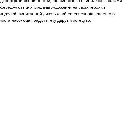
авді портрети особистостей, що випадково опинилися собаками.
осереджують для глядачів художники на своїх героях і
моделей, виникає той дивовижний ефект спорідненості між
иста насолода і радість, яку дарує мистецтво.