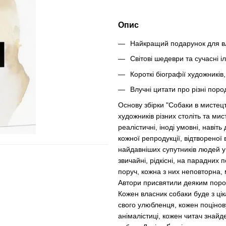
Опис
Найкращий подарунок для вла
Світові шедеври та сучасні і
Короткі біографії художникі
Влучні цитати про різні поро
Основу збірки "Собаки в мистец
художників різних століть та ми
реалістичні, іноді умовні, навіт
кожної репродукції, відтвореної 
найдавніших супутників людей у 
звичайні, рідкісні, на парадних
поруч, кожна з них неповторна, 
Автори присвятили деяким пород
Кожен власник собаки буде з цік
свого улюбленця, кожен поцінов
анімалістиці, кожен читач знайд