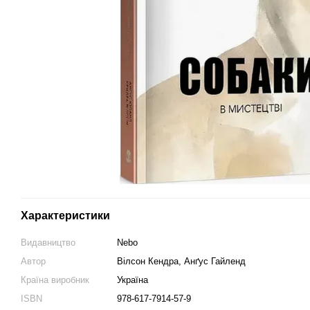
Характеристики
Видавництво
Nebo
Автор
Вілсон Кендра, Анґус Гайленд
Країна виробник
Україна
ISBN
978-617-7914-57-9