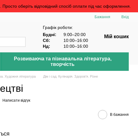
росто оберіть відповідний спосіб оплати під час оформлення.
Бажання
Вхід
Графік роботи:
Будні:
9:00–20:00
Мій кошик
Сб:
10:00–16:00
Нд:
10:00–16:00
Розвиваюча та пізнавальна література,
творчість
ра. Художня література
Дім і сад. Кулінарія. Здоров'я. Різне
ецтві
Написати відгук
В бажання
ться