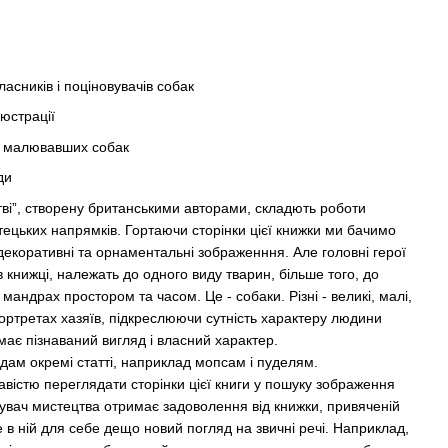
сників і поціновувачів собак
люстрації
в, малювавших собак
ди
тві”, створену британськими авторами, складють роботи
стецьких напрямків. Гортаючи сторінки цієї книжки ми бачимо
ь декоративні та орнаментальні зображенння. Але головні герої
в книжці, належать до одного виду тварин, більше того, до
мандрах простором та часом. Це - собаки. Різні - великі, малі,
 портретах хазяїв, підкреслюючи сутність характеру людини
має пізнаваний вигляд і власний характер.
ам окремі статті, наприклад мопсам і пуделям.
авістю переглядати сторінки цієї книги у пошуку зображення
увач мистецтва отримає задоволення від книжки, привяченій
е в ній для себе дещо новий погляд на звичні речі. Наприклад,