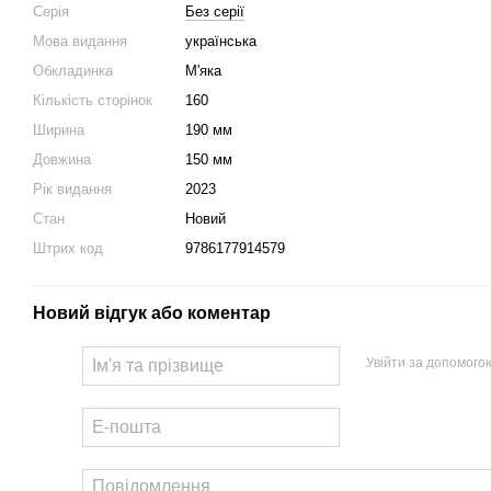
Серія
Без серії
Мова видання
українська
Обкладинка
М'яка
Кількість сторінок
160
Ширина
190 мм
Довжина
150 мм
Рік видання
2023
Стан
Новий
Штрих код
9786177914579
Новий відгук або коментар
Увійти за допомого