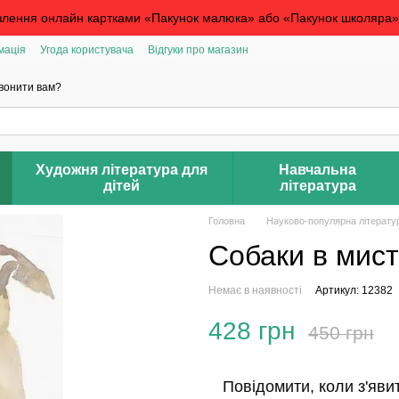
лення онлайн картками «Пакунок малюка» або «Пакунок школяра». П
мація
Угода користувача
Відгуки про магазин
вонити вам?
Художня література для
Навчальна
дітей
література
Головна
Науково-популярна літерату
Собаки в мист
Немає в наявності
Артикул: 12382
428 грн
450 грн
Повідомити, коли з'яви