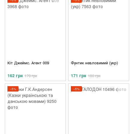
−5%
−5%
Кіт Джеймс. Агент 009
Фунтик невловимий (укр)
162 грн
171 грн
170 грн
180 грн
−5%
−5%