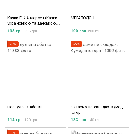
Казки Г.К.Андерсен (Казки
МЕГАЛОДОН
українською та данською
мовами)
195 грн
190 грн
205 грн
200 грн
−5%
−5%
Неслухняна абетка
Читаємо по складах. Кумедні
історії
114 грн
133 грн
120 грн
140 грн
−5%