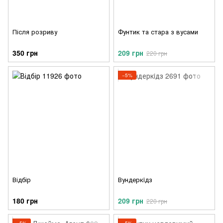
Після розриву
Фунтик та стара з вусами
350 грн
209 грн
220 грн
−5%
Відбір
Вундеркiдз
180 грн
209 грн
220 грн