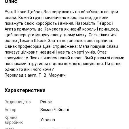
Опис
Учні Школи Добра і Зла вирушають на обов’язкові пошуки
слави. Кожній групі призначено королівство, де вони
покажуть свою хоробрість і вміння. Натомість Тедрос і
Агата прямують до Камелота як новий король і принцеса,
щоб повернути минулу славу цьому місту. Софі тішиться
роллю Декана Школи Зла та встановлює свої правила.
Однак професорка Даві стривожена: Мапа пошуків слави
показує цілковиті невдачі і навіть смерті учнів. Стає
зрозуміло: у Лісах з’явився новий ворог. Змій разом зі своїми
посіпаками втрутився в долю кожного пошуковця. Питання
одне: хто він і чого хоче?
Переклад з англ. Т. В. Марунич
Характеристики
Видавництво
Ранок
Автор
Зоман Чейнані
Країна
Україна
виробник