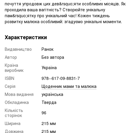
почуття упродовж цих дев&rsquo;яти особливих місяців. Як
проходила ваша вагітність? Створюйте унікальну
пам&rsquo;ятку про унікальний час! Кожен тиждень
розвитку малюка особливий: згадуємо унікальні моменти.
Характеристики
Видавництво
Ранок
Автор
Без автора
Країна
Україна
виробник
ISBN
978--617-09-8831-7
Серія
Щоденник мами та малюка
Мова видання
українська
Обкладинка
Тверда
Кількість
96
сторінок
Ширина
215 мм
Довжина
215 мм