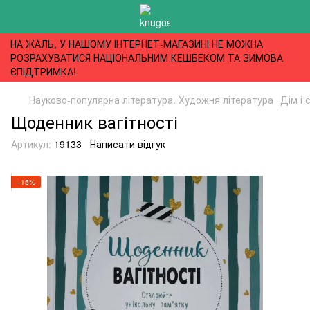
НА ЖАЛЬ, У НАШОМУ ІНТЕРНЕТ-МАГАЗИНІ НЕ МОЖНА
РОЗРАХУВАТИСЯ НАЦІОНАЛЬНИМ КЕШБЕКОМ ТА ЗИМОВА
ЄПІДТРИМКА!
Науково-популярна література. Художня література
Дім і 
Щоденник вагітності
Артикул:
19133
Написати відгук
−15%