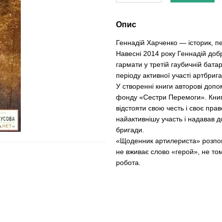
Опис
Геннадій Харченко — історик, п
Навесні 2014 року Геннадій доб
гармати у третій гаубичній бата
періоду активної участі артбрига
У створенні книги авторові допо
фонду «Сестри Перемоги». Книга
відстояти свою честь і своє прав
найактивнішу участь і надавав до
бригади.
«Щоденник артилериста» розпові
не вживає слово «герой», не то
робота.