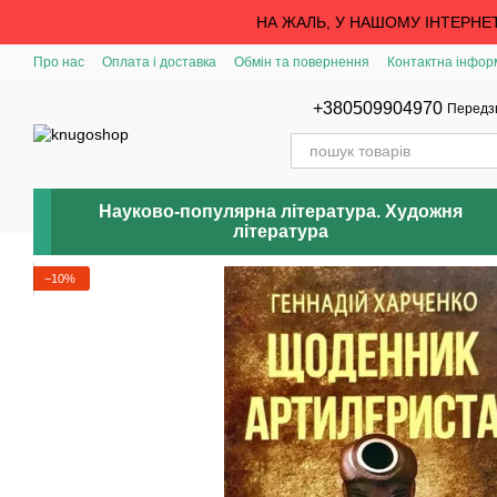
Перейти до основного контенту
НА ЖАЛЬ, У НАШОМУ ІНТЕРНЕ
Про нас
Оплата і доставка
Обмін та повернення
Контактна інфор
+380509904970
Передз
Науково-популярна література. Художня
література
−10%