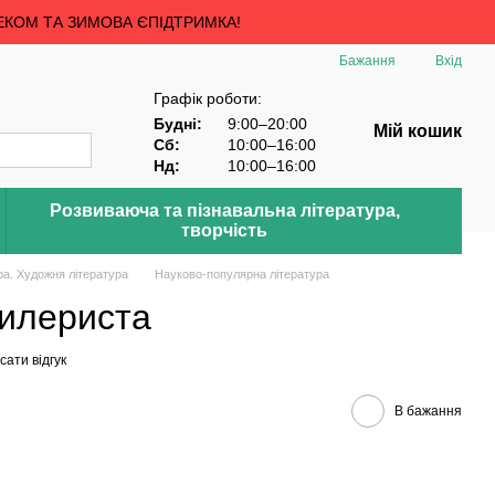
ЕКОМ ТА ЗИМОВА ЄПІДТРИМКА!
Бажання
Вхід
Графік роботи:
Будні:
9:00–20:00
Мій кошик
Сб:
10:00–16:00
Нд:
10:00–16:00
Розвиваюча та пізнавальна література,
творчість
ра. Художня література
Науково-популярна література
илериста
ати відгук
В бажання