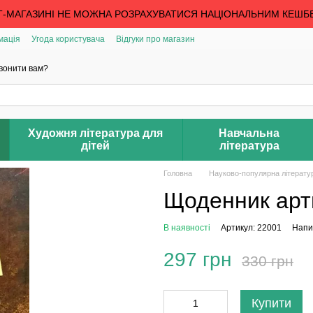
Т-МАГАЗИНІ НЕ МОЖНА РОЗРАХУВАТИСЯ НАЦІОНАЛЬНИМ КЕШБ
мація
Угода користувача
Відгуки про магазин
вонити вам?
Художня література для
Навчальна
дітей
література
Головна
Науково-популярна літерату
Щоденник арт
В наявності
Артикул: 22001
Напис
297 грн
330 грн
Купити