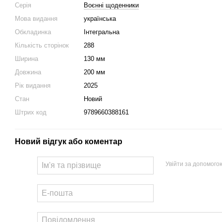
Серія
Воєнні щоденники
Мова видання
українська
Обкладинка
Інтегральна
Кількість сторінок
288
Ширина
130 мм
Довжина
200 мм
Рік видання
2025
Стан
Новий
Штрих код
9789660388161
Новий відгук або коментар
Увійти за допомого