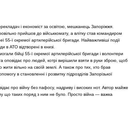
ерекладач і економіст за освітою, мешканець Запоріжжя.
ровільно прийшов до військкомату, а влітку став командиром
реї 55-ї окремої артилерійської бригади. Найважливіші події
ди в АТО відтворені в книзі.
могали бійці 55-ї окремої артилерійської бригади і волонтери
 оповідає про людей, котрі вирішили взяти в руки зброю, щоб
о жити вільно на своїй землі. А також про тих, хто брав
помогу в становленні і розвитку підрозділів Запорізької
дає про війну без пафосу, надриву і високих нот. Автор майже
му що таких поряд з ним не було. Просто війна — важка