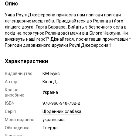
Опис
Уява Роулі Джеферсона принесла нам пригоди пригоди
легендарних масштабів. Приєднайтеся до Роланда і його
ліпшого друга, Ґарґа Варвара. Вийдіть з безпечного села в
похід на порятунок Роландової мами від Білого Чаклуна. Чи
виживуть наші герої? Дізнайтеся, прочитавши прочитавши ''
Пригоди дивовижного друзяки Роулі Джеферсона''!
Характеристики
Видавництво
КМ-Букс
Автор
Кінні Д.
Країна
Україна
виробник
ISBN
978-966-948-732-2
Серія
Щоденник слабака
Мова видання
українська
Обкладинка
Тверда
Кількість