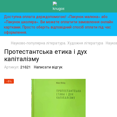
Доступна оплата держдопомогою! «Пакунок малюка» або
«Пакунок школяра». Ви можете оплатити замовлення онлайн
картками. Просто оберіть відповідний спосіб оплати під час
оформлення.
Науково-популярна література. Художня література
Науко
Протестантська етика і дух
капіталізму
Артикул:
21621
Написати відгук
−5%