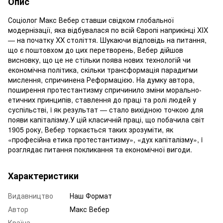
Опис
Соціолог Макс Вебер ставши свідком глобальної
модернізації, яка відбувалася по всій Європі наприкінці XIX
— на початку XX століття. Шукаючи відповідь на питання,
що є поштовхом до цих перетворень, Вебер дійшов
висновку, що це не стільки поява нових технологій чи
економічна політика, скільки трансформація парадигми
мислення, спричинена Реформацією. На думку автора,
поширення протестантизму спричинило зміни морально-
етичних принципів, ставлення до праці та ролі людей у
суспільстві, i як результат — стало вихідною точкою для
появи капіталізму.У цій класичній праці, що побачила світ
1905 року, Вебер торкається таких зрозуміти, як
«професійна етика протестантизму», «дух капіталізму», i
розглядає питання покликання та економічної вигоди.
Характеристики
Видавництво
Наш Формат
Автор
Макс Вебер
Країна