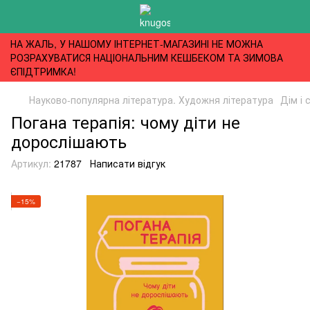
НА ЖАЛЬ, У НАШОМУ ІНТЕРНЕТ-МАГАЗИНІ НЕ МОЖНА
РОЗРАХУВАТИСЯ НАЦІОНАЛЬНИМ КЕШБЕКОМ ТА ЗИМОВА
ЄПІДТРИМКА!
Науково-популярна література. Художня література
Дім і 
Погана терапія: чому діти не
дорослішають
Артикул:
21787
Написати відгук
−15%