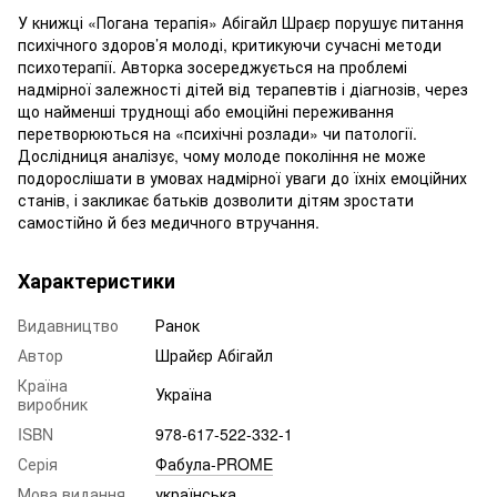
У книжці «Погана терапія» Абігайл Шраєр порушує питання
психічного здоров’я молоді, критикуючи сучасні методи
психотерапії. Авторка зосереджується на проблемі
надмірної залежності дітей від терапевтів і діаг­нозів, через
що найменші труднощі або емоційні переживання
перетворюються на «психічні розлади» чи патології.
Дослідниця аналізує, чому молоде покоління не може
подорослішати в умовах надмірної уваги до їхніх емоційних
станів, і закликає батьків дозволити дітям зростати
самостійно й без медичного втручання.
Характеристики
Видавництво
Ранок
Автор
Шрайєр Абігайл
Країна
Україна
виробник
ISBN
978-617-522-332-1
Серія
Фабула-PROME
Мова видання
українська