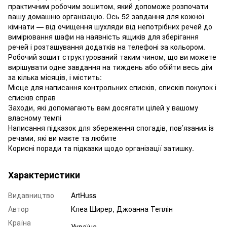
практичним робочим зошитом, який допоможе розпочати
вашу домашню організацію. Ось 52 завдання для кожної
кімнати — від очищення шухляди від непотрібних речей до
вимірювання шафи на наявність ящиків для зберігання
речей і розташування додатків на телефоні за кольором.
Робочий зошит структурований таким чином, що ви можете
вирішувати одне завдання на тиждень або обійти весь дім
за кілька місяців, і містить:
Місце для написання контрольних списків, списків покупок і
списків справ
Заходи, які допомагають вам досягати цілей у вашому
власному темпі
Написання підказок для збереження спогадів, пов’язаних із
речами, які ви маєте та любите
Корисні поради та підказки щодо організації затишку.
Характеристики
Видавництво
ArtHuss
Автор
Клеа Ширер, Джоанна Теплін
Країна
Україна