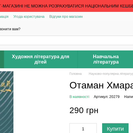
Т-МАГАЗИНІ НЕ МОЖНА РОЗРАХУВАТИСЯ НАЦІОНАЛЬНИМ КЕШБ
мація
Угода користувача
Відгуки про магазин
вонити вам?
Художня література для
Навчальна
дітей
література
Головна
Науково-популярна літерату
Отаман Хмара
В наявності
Артикул: 20279
Напис
290 грн
Купити