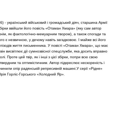
) - український військовий і громадський діяч, старшина Армії
збірки ввійшли його повість «Отаман Хмара» (яку сам автор
жнім, як фактологічно-мемуарним твором), а також спогади та
ого є незвичною, у дечому навіть загадковою. І майже всі його
пізодів життя письменника. У повісті «Отаман Хмара», що має
він висвітлює дії сумнозвісної спецслужби, яка досить вправно
і. Проте цей твір, як і інші з цієї збірки, попри всю свою
єствердним та оптимістичним. Автор підкреслює нескореність і
і чинили опір радянській репресивній машині.У серії «Рідне»
рія Горліс-Горського «Холодний Яр».