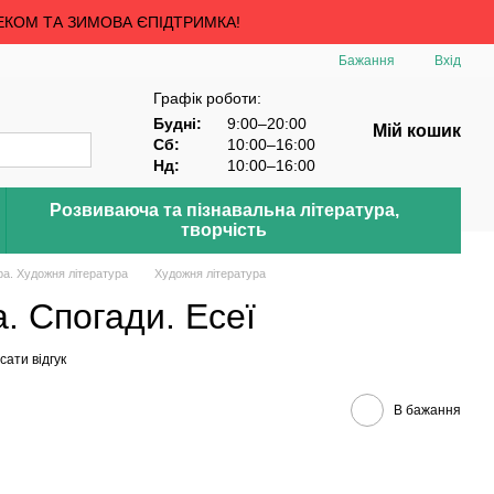
ЕКОМ ТА ЗИМОВА ЄПІДТРИМКА!
Бажання
Вхід
Графік роботи:
Будні:
9:00–20:00
Мій кошик
Сб:
10:00–16:00
Нд:
10:00–16:00
Розвиваюча та пізнавальна література,
творчість
ра. Художня література
Художня література
. Спогади. Есеї
ати відгук
В бажання