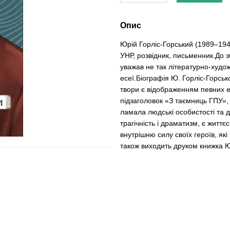
Опис
Юрій Горліс-Горський (1989–1946
УНР, розвідник, письменник.До 
уважав не так літературно-худо
есеї.Біографія Ю. Горліс-Горськ
твори є відображенням певних е
підзаголовок «З таємниць ГПУ», 
ламала людські особистості та дол
трагічність і драматизм, є житт
внутрішню силу своїх героїв, як
також виходить друком книжка Ю