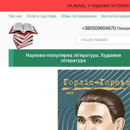
Перейти до основного контенту
НА ЖАЛЬ, У НАШОМУ ІНТЕРНЕ
Про нас
Оплата і доставка
Обмін та повернення
Контактна інфор
+380509904970
Передз
Науково-популярна література. Художня
література