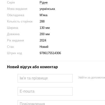
Серія
Рідне
Мова видання
українська
Обкладинка
М'яка
Кількість сторінок
288
Ширина
130 мм
Довжина
200 мм
Рік видання
2024
Стан
Новий
Штрих код
9786175514306
Новий відгук або коментар
Увійти за допомого