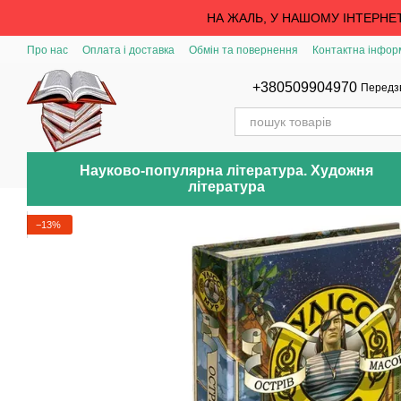
Перейти до основного контенту
НА ЖАЛЬ, У НАШОМУ ІНТЕРНЕ
Про нас
Оплата і доставка
Обмін та повернення
Контактна інфор
+380509904970
Передз
Науково-популярна література. Художня
література
−13%