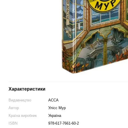
Характеристики
Видавництво
АССА
Автор
Улісс Мур
Країна виробник
Україна
ISBN
978-617-7661-60-2