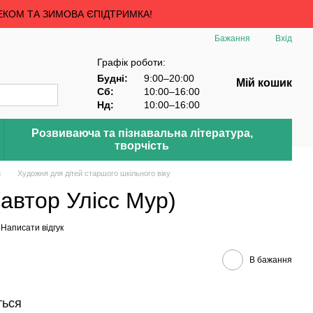
ЕКОМ ТА ЗИМОВА ЄПІДТРИМКА!
Бажання
Вхід
Графік роботи:
Будні:
9:00–20:00
Мій кошик
Сб:
10:00–16:00
Нд:
10:00–16:00
Розвиваюча та пізнавальна література,
творчість
й
Художня для дітей старшого шкільного віку
(автор Улісс Мур)
Написати відгук
В бажання
ться