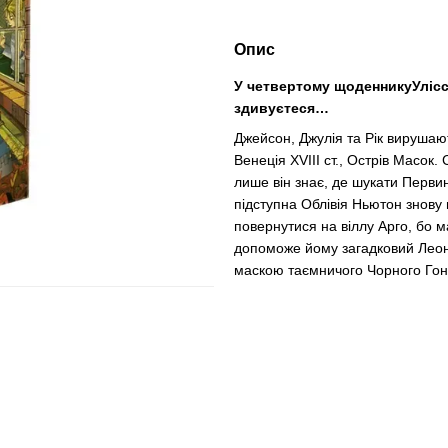
Опис
У четвертому щоденникуУлісса
здивуєтеся…
Джейсон, Джулія та Рік вирушаю
Венеція XVIII ст., Острів Масок
лише він знає, де шукати Первин
підступна Облівія Ньютон знову
повернутися на віллу Арго, бо 
допоможе йому загадковий Леонар
маскою таємничого Чорного Го