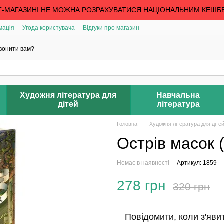
Т-МАГАЗИНІ НЕ МОЖНА РОЗРАХУВАТИСЯ НАЦІОНАЛЬНИМ КЕШБ
мація
Угода користувача
Відгуки про магазин
вонити вам?
Художня література для
Навчальна
дітей
література
Головна
Художня література для діте
Острів масок 
Немає в наявності
Артикул: 1859
278 грн
320 грн
Повідомити, коли з'яви