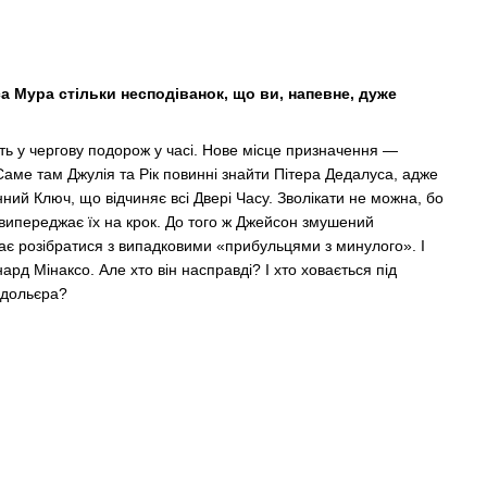
 Мура стільки несподіванок, що ви, напевне, дуже
ть у чергову подорож у часі. Нове місце призначення —
. Саме там Джулія та Рік повинні знайти Пітера Дедалуса, адже
ний Ключ, що відчиняє всі Двері Часу. Зволікати не можна, бо
 випереджає їх на крок. До того ж Джейсон змушений
має розібратися з випадковими «прибульцями з минулого». І
д Мінаксо. Але хто він насправді? І хто ховається під
ндольєра?