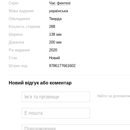
Серія
Час фентезі
Мова видання
українська
Обкладинка
Тверда
Кількість сторінок
288
Ширина
138 мм
Довжина
200 мм
Рік видання
2020
Стан
Новий
Штрих код
9786177661602
Новий відгук або коментар
Увійти за допомого