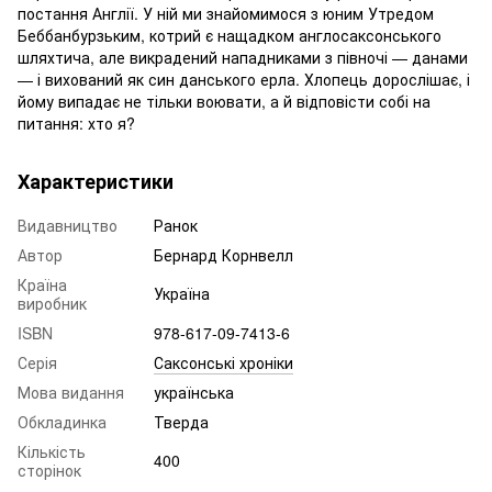
постання Англії. У ній ми знайомимося з юним Утредом
Беббанбурзьким, котрий є нащадком англосаксонського
шляхтича, але викрадений нападниками з півночі — данами
— і вихований як син данського ерла. Хлопець дорослішає, і
йому випадає не тільки воювати, а й відповісти собі на
питання: хто я?
Характеристики
Видавництво
Ранок
Автор
Бернард Корнвелл
Країна
Україна
виробник
ISBN
978-617-09-7413-6
Серія
Саксонські хроніки
Мова видання
українська
Обкладинка
Тверда
Кількість
400
сторінок