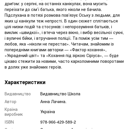
дриґом: у серпні, на останніх канікулах, вона мусить
переїхати до сім’ї батька, якого ніколи не бачила.
Підслухана в потязі розмова пов’язує Оську з людьми, для
яких ці канікули теж непрості. В один сюжет сплітаються
цілі низки подій та стосунків: і непорозуміння батьків, і
виклик «швидкої», і втеча через вікно, і вибір весільної сукні,
і вуличні бійки, і втручання поліції. Та поміж усім тим —
любов, яка «ніколи не перестає». Читачам, знайомим із
попередніми книгами авторки — «Фактор кохання»,
«Украдений цвіт» та «Кохання під зіркою Сіріуса», — буде
цікаво стежити за новими, часто карколомними поворотами
в долях уже знайомих героїв.
Характеристики
Видавництво
Видавництво Школа
Автор
Анна Лачина.
Країна
Україна
виробник
ISBN
978-966-429-589-2