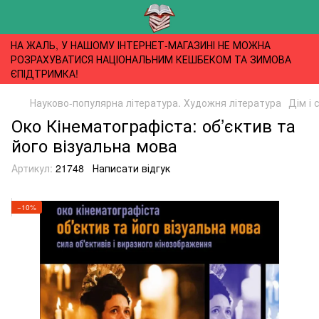
НА ЖАЛЬ, У НАШОМУ ІНТЕРНЕТ-МАГАЗИНІ НЕ МОЖНА
РОЗРАХУВАТИСЯ НАЦІОНАЛЬНИМ КЕШБЕКОМ ТА ЗИМОВА
ЄПІДТРИМКА!
Науково-популярна література. Художня література
Дім і 
Око Кінематографіста: об’єктив та
його візуальна мова
Артикул:
21748
Написати відгук
−10%