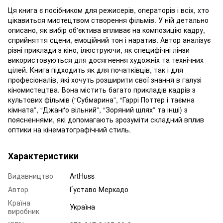
Ця книга є посібником для режисерів, операторів і всіх, хто
цікавиться мистецтвом створення фільмів. У ній детально
описано, як вибір об'єктива впливає на композицію кадру,
сприйняття сцени, емоційний тон і наратив. Автор аналізує
різні приклади з кіно, ілюструючи, як специфічні лінзи
використовуються для досягнення художніх та технічних
цілей. Книга підходить як для початківців, так і для
професіоналів, які хочуть розширити свої знання в галузі
кіномистецтва. Вона містить багато прикладів кадрів з
культових фільмів (“Субмарина”, “Гаррі Поттер і таємна
кімната”, “Джанґо вільний”, “Зоряний шлях” та інші) з
поясненнями, які допомагають зрозуміти складний вплив
оптики на кінематографічний стиль.
Характеристики
Видавництво
ArtHuss
Автор
Ґуставо Меркадо
Країна
Україна
виробник