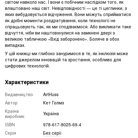
світом навколо нас. І вони є побічним наслідком того, як
влаштовано наш світ. Невідповідності — це ті цеглинки, з
яких вибудовується відчуження. Вони можуть сприйматися
як дрібні моменти роздратування, коли технології не
спрацьовують так, як ми сподіваємося. Або викликати таке
відчуття, ніби ви наштовхнулися на замкнені двері з
великою табличкою «Вхід заборонено». Боляче в обох
випадках.
У цій книжці ми глибоко зануримося в те, як інклюзія може
стати джерелом інновацій та зростання, особливо для
цифрових технологій.
Характеристики
Видавництво
ArtHuss
Автор
Кет Голмз
Країна
Україна
виробник
ISBN
978-617-8025-69-4
Серія
Без серії