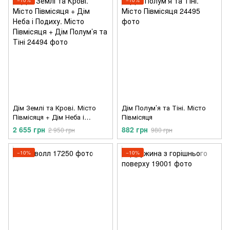
−10%
−10%
Дім Землі та Крові. Місто
Дім Полум’я та Тіні. Місто
Півмісяця + Дім Неба і
Півмісяця
Подиху. Місто Півмісяця +
2 655 грн
882 грн
2 950 грн
980 грн
Дім Полум’я та Тіні
−10%
−10%