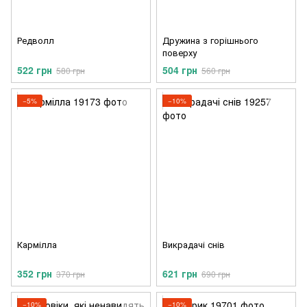
Редволл
Дружина з горішнього
поверху
522 грн
504 грн
580 грн
560 грн
−5%
−10%
Кармілла
Викрадачі снів
352 грн
621 грн
370 грн
690 грн
−10%
−10%