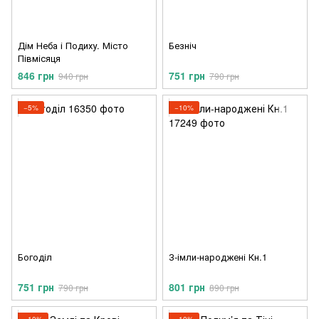
Дім Неба і Подиху. Місто
Безніч
Півмісяця
846 грн
751 грн
940 грн
790 грн
−5%
−10%
Богоділ
З-імли-народжені Кн.1
751 грн
801 грн
790 грн
890 грн