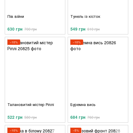
Пів війни
Тунель із кісток
630 грн
549 грн
700 грн
610 грн
−10%
−10%
Талановитий містер Ріплі
Буремна вись
522 грн
684 грн
580 грн
760 грн
−10%
−5%