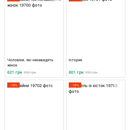
Чоловіки, які ненавидять
Історик
жінок
621 грн
801 грн
690 грн
890 грн
−10%
−10%