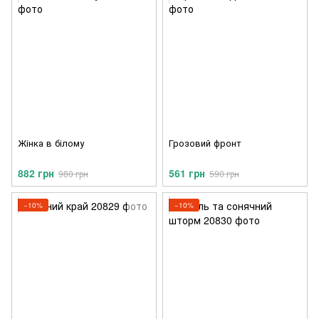
Жінка в білому
Грозовий фронт
882 грн
561 грн
980 грн
590 грн
−10%
−10%