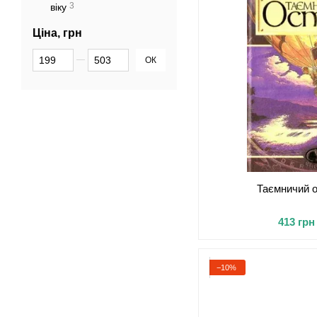
3
віку
Ціна, грн
Від Ціна, грн
До Ціна, грн
ОК
Таємничий о
413 грн
−10%