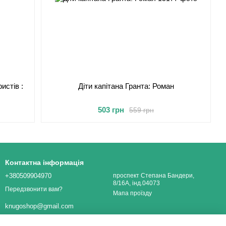
истів :
Діти капітана Гранта: Роман
503 грн
559 грн
Контактна інформація
+380509904970
проспект Степана Бандери,
8/16А, інд.04073
Передзвонити вам?
Мапа проїзду
knugoshop@gmail.com