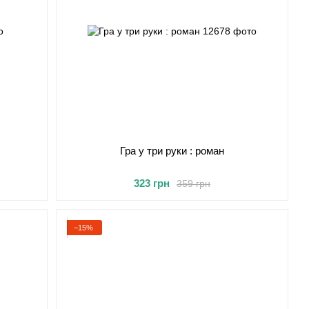
Гра у три руки : роман
323 грн
359 грн
−15%