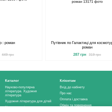
р : роман
Путівник по Галактиці для космотур
роман
287 грн
449 грн
319 грн
Каталог
Клієнтам
Науково-популярна
Вхід до кабінету
література. Художня
Про нас
література
Оплата і доставка
Художня література для дітей
Обмін та повернення
Навчальна література
Контактна інформація