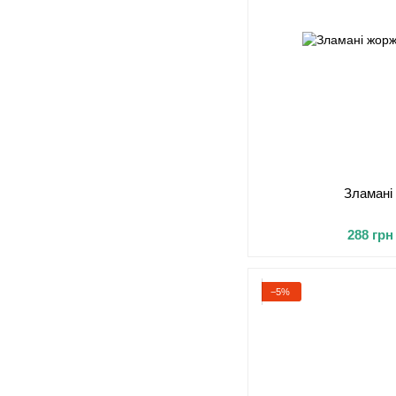
Зламані
288 грн
−5%