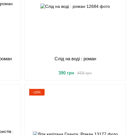
 роман
Слід на воді : роман
390 грн
459 грн
−10%