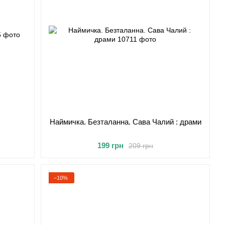
Наймичка. Безталанна. Сава Чалий : драми
199 грн
209 грн
−10%