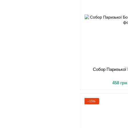
Собор Паризької 
458 грн
−15%