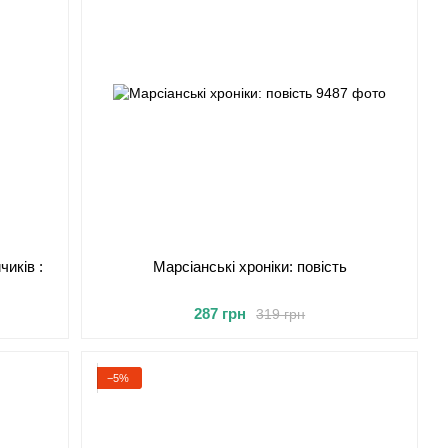
иків :
Марсіанські хроніки: повість
287 грн
319 грн
−5%