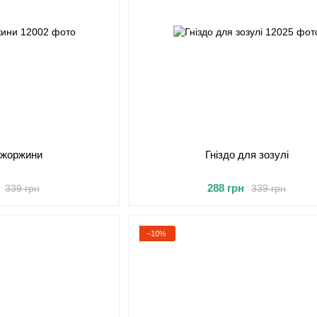
 жоржини
Гніздо для зозулі
288 грн
339 грн
339 грн
−10%