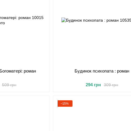
Богоматері: роман
Будинок психопата : роман
294 грн
509 грн
309 грн
−15%