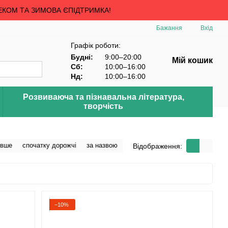
ЕКОМ ТА ЗИМОВА ЄПІДТРИМКА!
Бажання
Вхід
Графік роботи:
Будні:
9:00–20:00
Мій кошик
Сб:
10:00–16:00
Нд:
10:00–16:00
Розвиваюча та пізнавальна література,
творчість
евше
спочатку дорожчі
за назвою
Відображення:
−10%