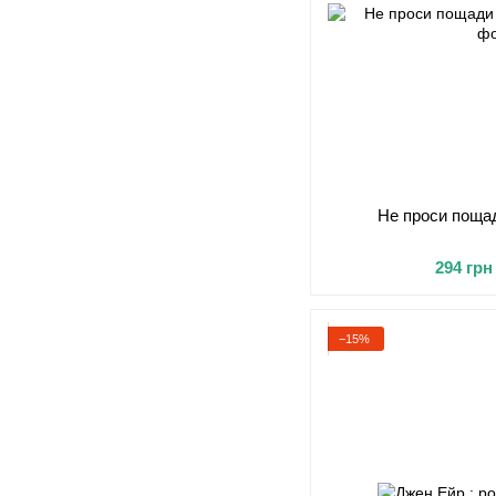
Не проси пощади
294 грн
−15%