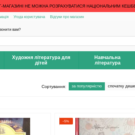
Т-МАГАЗИНІ НЕ МОЖНА РОЗРАХУВАТИСЯ НАЦІОНАЛЬНИМ КЕШБ
мація
Угода користувача
Відгуки про магазин
вонити вам?
Художня література для
Навчальна
дітей
література
за популярністю
спочатку деш
Сортування:
−5%