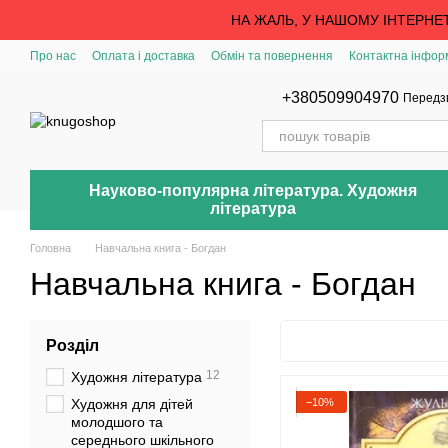
Перейти до основного контенту
НА ЖАЛЬ, У НАШОМУ ІНТЕРНЕ
Про нас
Оплата і доставка
Обмін та повернення
Контактна інфор
+380509904970
Передз
Науково-популярна література. Художня
література
Головна
Навчальна книга - Богдан
Навчальна книга - Богдан
Розділ
12
Художня література
−10%
Художня для дітей
молодшого та
середнього шкільного