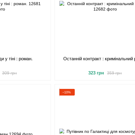
 у тіні : роман.
Останній контракт : кримінальний
323 грн
309 грн
359 грн
−10%