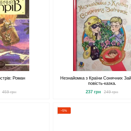
стрів: Роман
Незнайомка з Країни Сонячних Зайч
повість-казка.
237 грн
459 грн
249 грн
−5%