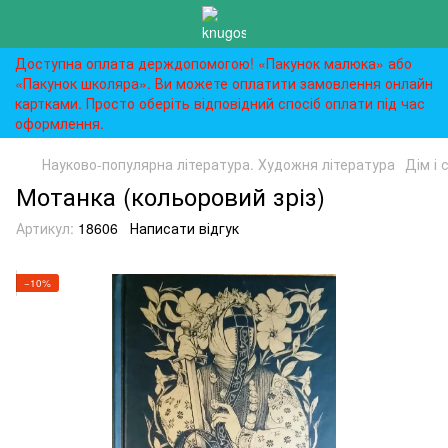
Доступна оплата держдопомогою! «Пакунок малюка» або
«Пакунок школяра». Ви можете оплатити замовлення онлайн
картками. Просто оберіть відповідний спосіб оплати під час
оформлення.
Науково-популярна література. Художня література
Дім і 
Мотанка (кольоровий зріз)
Артикул:
18606
Написати відгук
−10%