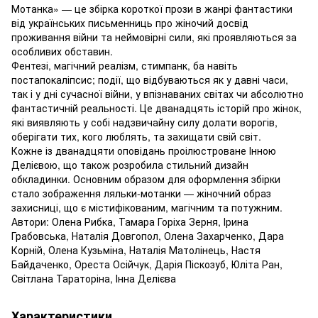
Мотанка» — це збірка короткої прози в жанрі фантастики
від українських письменниць про жіночий досвід
проживання війни та неймовірні сили, які проявляються за
особливих обставин.
Фентезі, магічний реалізм, стимпанк, ба навіть
постапокаліпсис; події, що відбуваються як у давні часи,
так і у дні сучасної війни, у впізнаваних світах чи абсолютно
фантастичній реальності. Це дванадцять історій про жінок,
які виявляють у собі надзвичайну силу долати ворогів,
оберігати тих, кого люблять, та захищати свій світ.
Кожне із дванадцяти оповідань проілюстроване Інною
Делієвою, що також розробила стильний дизайн
обкладинки. Основним образом для оформлення збірки
стало зображення ляльки-мотанки — жіночний образ
захисниці, що є містифікованим, магічним та потужним.
Автори: Олена Рибка, Тамара Горіха Зерня, Ірина
Грабовська, Наталія Довгопол, Олена Захарченко, Дара
Корній, Олена Кузьміна, Наталія Матолінець, Настя
Байдаченко, Ореста Осійчук, Дарія Піскозуб, Юліта Ран,
Світлана Тараторіна, Інна Делієва
Характеристики