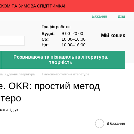
ЕКОМ ТА ЗИМОВА ЄПІДТРИМКА!
Бажання
Вхід
Графік роботи:
Будні:
9:00–20:00
Мій кошик
Сб:
10:00–16:00
Нд:
10:00–16:00
Розвиваюча та пізнавальна література,
творчість
ра. Художня література
Науково-популярна література
е. OKR: простий метод
ятеро
ати відгук
В бажання