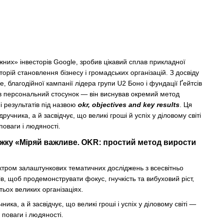
жних» інвесторів Google, зробив цікавий сплав прикладної
торій становлення бізнесу і громадських організацій. З досвіду
e, благодійної кампанії лідера групи U2 Боно і фундації Ґейтсів
мав персональний стосунок — він виснував окремий метод
і результатів під назвою
okr, objectives and key results
. Ця
ручника, а й засвідчує, що великі гроші й успіх у діловому світі
поваги і людяності.
жку «Міряй важливе. OKR: простий метод вирости
ктром залаштункових тематичних досліджень з всесвітньо
в, щоб продемонструвати фокус, гнучкість та вибуховий ріст,
ьох великих організаціях.
ника, а й засвідчує, що великі гроші і успіх у діловому світі —
 поваги і людяності.