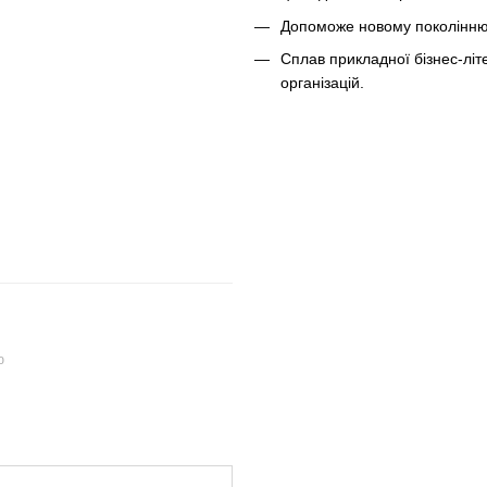
Допоможе новому поколінню 
Сплав прикладної бізнес-літ
організацій.
ю