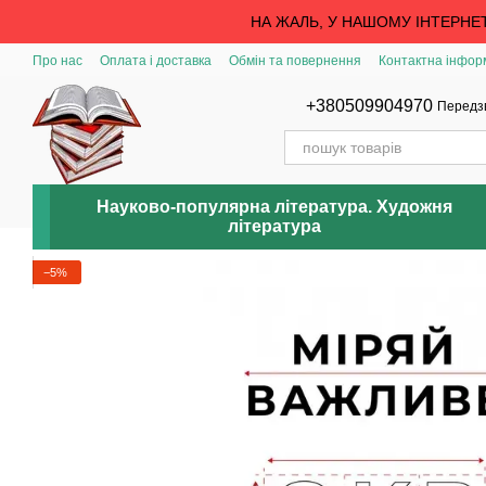
Перейти до основного контенту
НА ЖАЛЬ, У НАШОМУ ІНТЕРНЕ
Про нас
Оплата і доставка
Обмін та повернення
Контактна інфор
+380509904970
Передз
Науково-популярна література. Художня
література
−5%