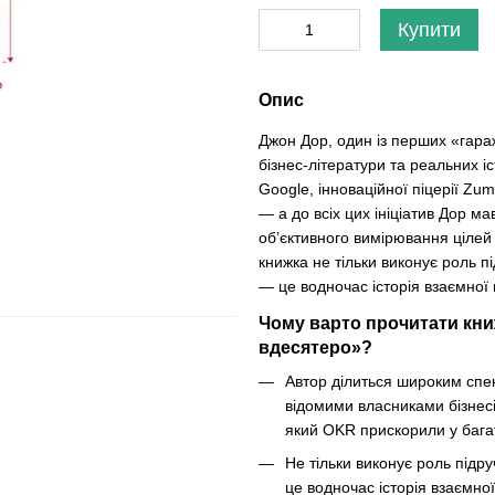
Купити
Опис
Джон Дор, один із перших «гара
бізнес-літератури та реальних іс
Google, інноваційної піцерії Zum
— а до всіх цих ініціатив Дор 
об’єктивного вимірювання цілей 
книжка не тільки виконує роль під
— це водночас історія взаємної 
Чому варто прочитати кни
вдесятеро»?
Автор ділиться широким спе
відомими власниками бізнесі
який OKR прискорили у багат
Не тільки виконує роль підруч
це водночас історія взаємної