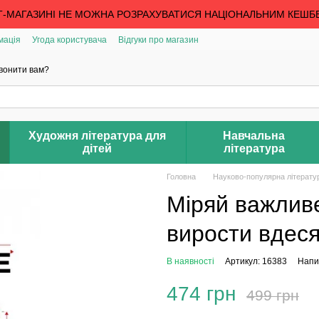
Т-МАГАЗИНІ НЕ МОЖНА РОЗРАХУВАТИСЯ НАЦІОНАЛЬНИМ КЕШБ
мація
Угода користувача
Відгуки про магазин
вонити вам?
Художня література для
Навчальна
дітей
література
Головна
Науково-популярна літерату
Міряй важлив
вирости вдес
В наявності
Артикул: 16383
Напис
474 грн
499 грн