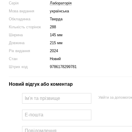
Серія
Лабораторія
Мова видання
українська
Обкладинка
Тверда
Кількість сторінок
288
Ширина
145 мм
Довжина
215 мм
Рік видання
2024
Стан
Новий
Штрих код
9786178299781
Новий відгук або коментар
Увійти за допомого