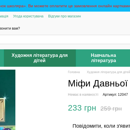
к школяра». Ви можете оплатити це замовлення онлайн картками. 
мація
Угода користувача
Відгуки про магазин
вонити вам?
Художня література для
Навчальна
дітей
література
Головна
Художня література для діте
Міфи Давньої 
Немає в наявності
Артикул: 12047
233 грн
259 грн
Повідомити, коли з'яви