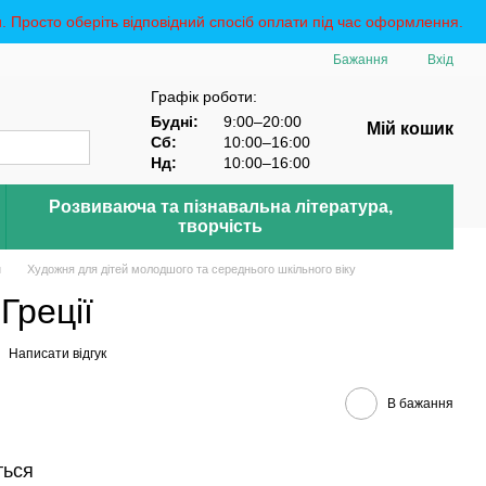
Просто оберіть відповідний спосіб оплати під час оформлення.
Бажання
Вхід
Графік роботи:
Будні:
9:00–20:00
Мій кошик
Сб:
10:00–16:00
Нд:
10:00–16:00
Розвиваюча та пізнавальна література,
творчість
й
Художня для дітей молодшого та середнього шкільного віку
Греції
Написати відгук
В бажання
ться