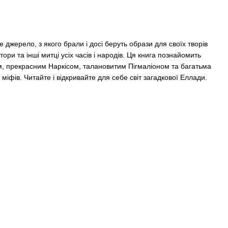
джерело, з якого брали і досі беруть образи для своїх творів
ори та інші митці усіх часів і народів. Ця книга познайомить
м, прекрасним Наркісом, талановитим Пігмаліоном та багатьма
іфів. Читайте і відкривайте для себе світ загадкової Еллади.