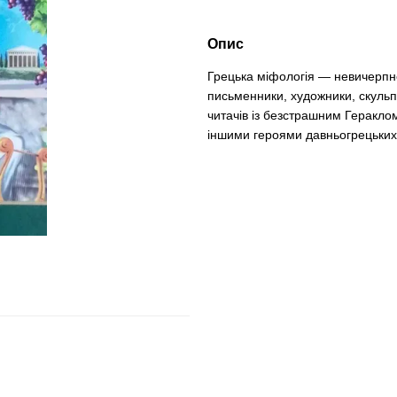
Опис
Грецька міфологія — невичерпне 
письменники, художники, скульпт
читачів із безстрашним Геракло
іншими героями давньогрецьких м