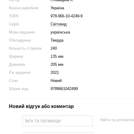
Країна виробник
Україна
ISBN
978-966-10-4249-9
Серія
Світовид
Мова видання
українська
Обкладинка
Тверда
Кількість сторінок
240
Ширина
135 мм
Довжина
205 мм
Рік видання
2021
Стан
Новий
Штрих код
9789661042499
Новий відгук або коментар
Увійти за допомого