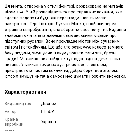
Ця книга, створена у стилі фентезі, розрахована на читачів
віком 16+. У ній розповідається про справжнє кохання, яке
здатне подолати будь-які перешкоди, навіть магію і
чаклунство. Герої історії, Лук'ян і Мавка, пройшли через
страшне випробування, але зберегли своє почуття. Видання
знайомить читача із давніми слов'янськими міфами про
підступних русалок. Воно прокладає місток між сучасним
світом і потойбіччям. Що або хто розкручує колесо темного
боку людини, змушуючи її акумулювати сили зла, брехні,
зради? Можливо, ви знайдете тут відповіді на деякі із цих
питань. У книжці темрява зустрічається зі світлом,
пристрасть із чистим коханням, добро бореться зі злом.
Історія змушує читача самостійно думати і робити висновки.
Характеристики
Видавництво
Дисней
Автор
FilmUA
Країна
Україна
виробник