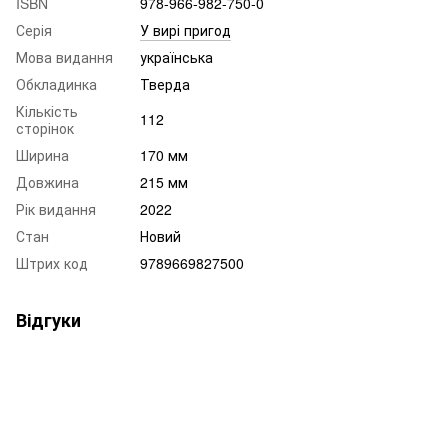
ISBN
978-966-982-750-0
Серія
У вирі пригод
Мова видання
українська
Обкладинка
Тверда
Кількість
112
сторінок
Ширина
170 мм
Довжина
215 мм
Рік видання
2022
Стан
Новий
Штрих код
9789669827500
Відгуки