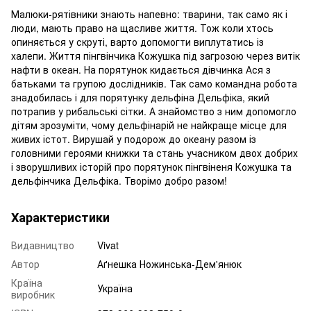
Малюки-рятівники знають напевно: тварини, так само як і
люди, мають право на щасливе життя. Тож коли хтось
опиняється у скруті, варто допомогти виплутатись із
халепи. Життя пінгвінчика Кожушка під загрозою через витік
нафти в океан. На порятунок кидається дівчинка Ася з
батьками та групою дослідників. Так само командна робота
знадобилась і для порятунку дельфіна Дельфіка, який
потрапив у рибальські сітки. А знайомство з ним допомогло
дітям зрозуміти, чому дельфінарій не найкраще місце для
живих істот. Вирушай у подорож до океану разом із
головними героями книжки та стань учасником двох добрих
і зворушливих історій про порятунок пінгвіненя Кожушка та
дельфінчика Дельфіка. Творімо добро разом!
Характеристики
Видавництво
Vivat
Автор
Аґнешка Ножинська-Дем'янюк
Країна
Україна
виробник