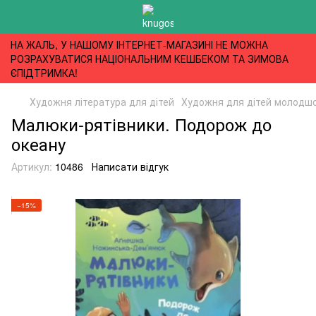
НА ЖАЛЬ, У НАШОМУ ІНТЕРНЕТ-МАГАЗИНІ НЕ МОЖНА
РОЗРАХУВАТИСЯ НАЦІОНАЛЬНИМ КЕШБЕКОМ ТА ЗИМОВА
ЄПІДТРИМКА!
Художня література для дітей
Художня для дітей молодшог
Малюки-рятівники. Подорож до
океану
Артикул:
10486
Написати відгук
−15%