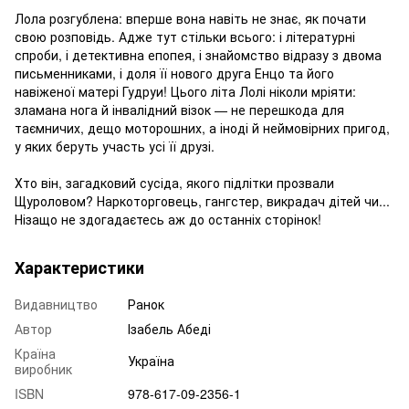
Лола розгублена: вперше вона навіть не знає, як почати
свою розповідь. Адже тут стільки всього: і літературні
спроби, і детективна епопея, і знайомство відразу з двома
письменниками, і доля її нового друга Енцо та його
навіженої матері Гудруи! Цього літа Лолі ніколи мріяти:
зламана нога й інвалідний візок — не перешкода для
таємничих, дещо моторошних, а іноді й неймовірних пригод,
у яких беруть участь усі її друзі.
Хто він, загадковий сусіда, якого підлітки прозвали
Щуроловом? Наркоторговець, гангстер, викрадач дітей чи...
Нізащо не здогадаєтесь аж до останніх сторінок!
Характеристики
Видавництво
Ранок
Автор
Ізабель Абеді
Країна
Україна
виробник
ISBN
978-617-09-2356-1