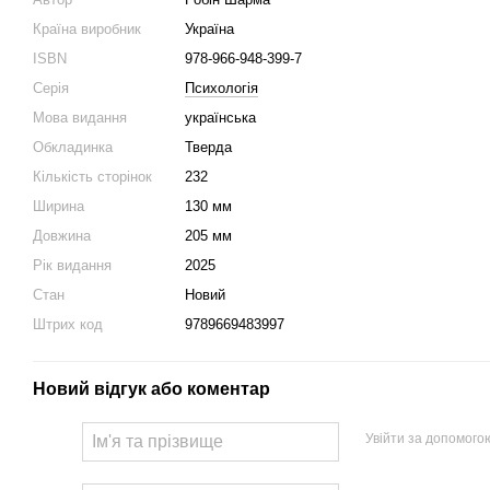
Країна виробник
Україна
ISBN
978-966-948-399-7
Серія
Психологія
Мова видання
українська
Обкладинка
Тверда
Кількість сторінок
232
Ширина
130 мм
Довжина
205 мм
Рік видання
2025
Стан
Новий
Штрих код
9789669483997
Новий відгук або коментар
Увійти за допомого