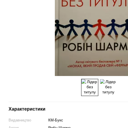
Характеристики
Видавництво
КМ-Букс
Автор
Робін Шарма