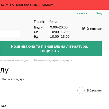
ЕКОМ ТА ЗИМОВА ЄПІДТРИМКА!
Бажання
Вхід
Графік роботи:
Будні:
9:00–20:00
Мій кошик
Сб:
10:00–16:00
Нд:
10:00–16:00
Розвиваюча та пізнавальна література,
творчість
ра. Художня література
Науково-популярна література
улу
Написати відгук
В бажання
ться