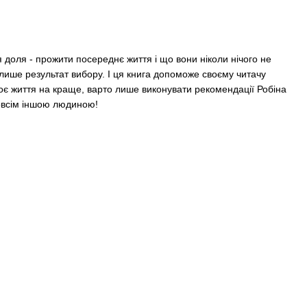
 доля - прожити посереднє життя і що вони ніколи нічого не
 лише результат вибору. І ця книга допоможе своєму читачу
воє життя на краще, варто лише виконувати рекомендації Робіна
зовсім іншою людиною!