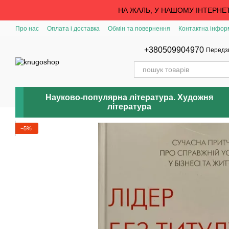
Перейти до основного контенту
НА ЖАЛЬ, У НАШОМУ ІНТЕРНЕ
Про нас
Оплата і доставка
Обмін та повернення
Контактна інфор
+380509904970
Передз
Науково-популярна література. Художня
література
−5%