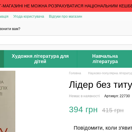
Т-МАГАЗИНІ НЕ МОЖНА РОЗРАХУВАТИСЯ НАЦІОНАЛЬНИМ КЕШБ
мація
Угода користувача
Відгуки про магазин
вонити вам?
Художня література для
Навчальна
дітей
література
Головна
Науково-популярна літерату
Лідер без тит
Немає в наявності
Артикул: 22730
394 грн
415 грн
Повідомити, коли з'яви