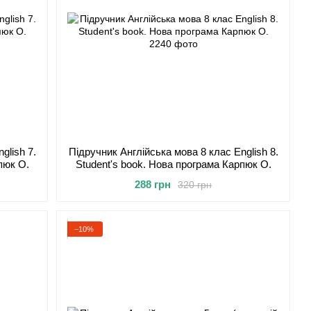
glish 7.
Підручник Англійська мова 8 клас English 8.
пюк О.
Student's book. Нова програма Карпюк О.
288 грн
320 грн
−10%