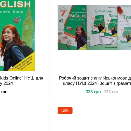
. Kids Online" НУШ для
Робочий зошит з англійської мови д
су 2024
класу НУШ 2024+Зошит з грамат
збірник тестів
 грн
338 грн
375 грн
−10%