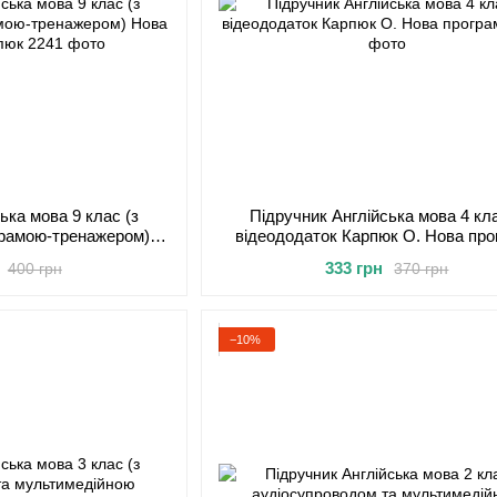
ька мова 9 клас (з
Підручник Англійська мова 4 кл
грамою-тренажером)
відеододаток Карпюк О. Нова про
рама Карпюк
333 грн
400 грн
370 грн
−10%