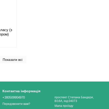
ласу (з
ером)
Показати всі
Контактна інформація
+380509904970
проспект Степана Бандери,
8/16А, інд.04073
Передзвонити вам?
Мапа проїзду