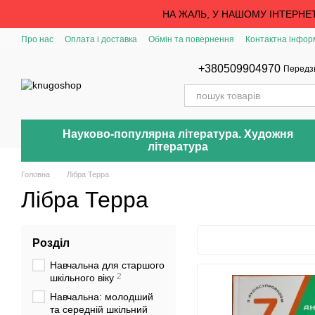
Перейти до основного контенту
НА ЖАЛЬ, У НАШОМУ ІНТЕРНЕ
Про нас
Оплата і доставка
Обмін та повернення
Контактна інфор
+380509904970
Передз
Науково-популярна література. Художня
література
Головна
Лібра Терра
Лібра Терра
Розділ
Навчальна для старшого
2
шкільного віку
Навчальна: молодший
та середній шкільний