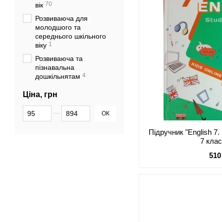
70
вік
Розвиваюча для
молодшого та
середнього шкільного
1
віку
Розвиваюча та
пізнавальна
4
дошкільнятам
Ціна, грн
Від Ціна, грн
До Ціна, грн
ОК
Підручник "English 7
7 кла
510