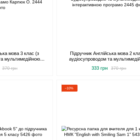
ька мова 3 клас (з
Підручник Англійська мова 2 кла
та мультимедійною
аудіосупроводом та мультимеді
рограмо Карпюк О.
інтерактивною програмо
333 грн
370 грн
370 грн
−10%