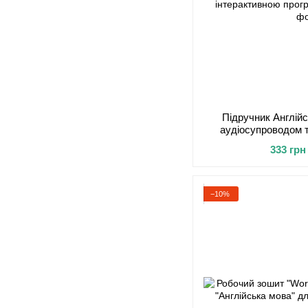
Підручник Англійс
аудіосупроводом 
інтерактивною п
333 грн
−10%