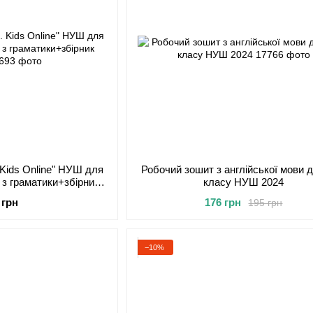
. Kids Online" НУШ для
Робочий зошит з англійської мови д
 з граматики+збірник
класу НУШ 2024
стів
 грн
176 грн
195 грн
−10%