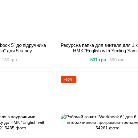
book 5" до підручника
Ресурсна папка для вчителя для 1 
ва" для 5 класу
НМК "English with Smiling Sam 
531 грн
130 грн
590 грн
−10%