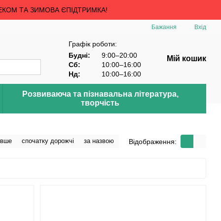
ЕКОМ ТА ЗИМОВА ЄПІДТРИМКА!
Бажання
Вхід
Графік роботи:
Будні:
9:00–20:00
Мій кошик
Сб:
10:00–16:00
Нд:
10:00–16:00
Розвиваюча та пізнавальна література,
творчість
евше
спочатку дорожчі
за назвою
Відображення: