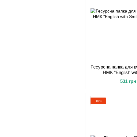
Ресурсна папка для в
НМК "English wi
531 грн
−10%