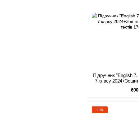
Підручник "English 7
7 класу 2024+Зошит
те
690
−10%