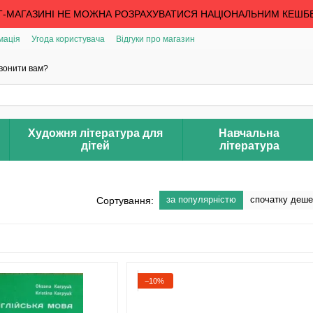
Т-МАГАЗИНІ НЕ МОЖНА РОЗРАХУВАТИСЯ НАЦІОНАЛЬНИМ КЕШБ
мація
Угода користувача
Відгуки про магазин
вонити вам?
Художня література для
Навчальна
дітей
література
за популярністю
спочатку деш
Сортування:
−10%