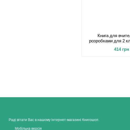
Книга для вчит
розробками для 2 к
with Smil
414 грн
Раді вітати Вас в нашому інтернет-магазині Книгошоп.
Мобільна версія