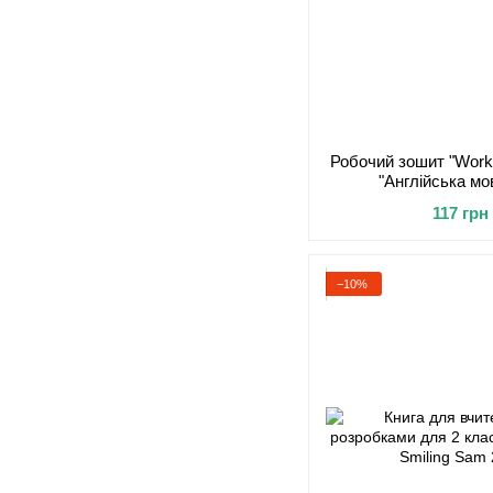
Робочий зошит "Work
"Англійська мо
117 грн
−10%