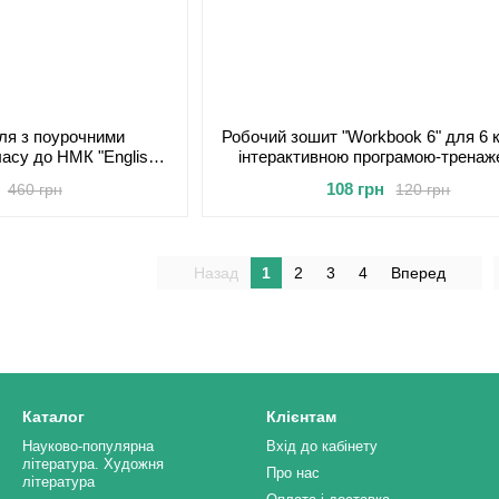
еля з поурочними
Робочий зошит "Workbook 6" для 6 к
ласу до НМК "English
інтерактивною програмою-тренаж
ing Sam 2"
108 грн
460 грн
120 грн
Назад
1
2
3
4
Вперед
Каталог
Клієнтам
Науково-популярна
Вхід до кабінету
література. Художня
Про нас
література