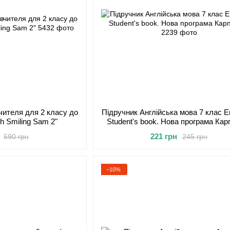
чителя для 2 класу до
Підручник Англійська мова 7 клас En
th Smiling Sam 2"
Student's book. Нова програма Кар
221 грн
590 грн
245 грн
−10%