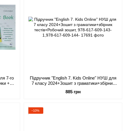
ля 7-го
Підручник "English 7. Kids Online" НУШ для
ики +
7 класу 2024+Зошит з граматики+збірник
тестів+Робочий зошит, 978-617-609-143-
885 грн
1,978-617-609-144-
−10%