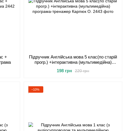
ас +
Підручник Англійська мова 5 клас(по старій
грама
прогр.) +інтерактивна (мультимедійна)
програма-тренажер Карпюк О.
198 грн
220 грн
−10%