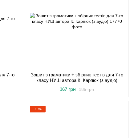
ля 7-го
Зошит з граматики + збірник тестів для 7-го
класу НУШ автора К. Карпюк (з аудіо)
167 грн
185 грн
−10%