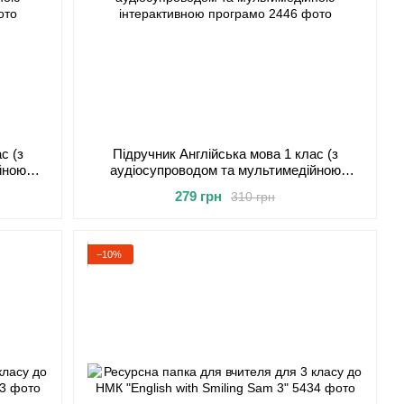
с (з
Підручник Англійська мова 1 клас (з
йною
аудіосупроводом та мультимедійною
інтерактивною програмо
279 грн
310 грн
−10%