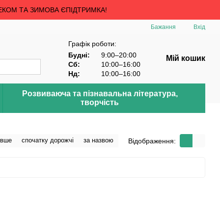
ЕКОМ ТА ЗИМОВА ЄПІДТРИМКА!
Бажання
Вхід
Графік роботи:
Будні:
9:00–20:00
Мій кошик
Сб:
10:00–16:00
Нд:
10:00–16:00
Розвиваюча та пізнавальна література,
творчість
евше
спочатку дорожчі
за назвою
Відображення: