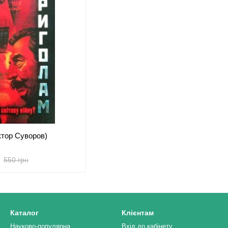
ктор Суворов)
550 грн
Каталог
Клієнтам
Науково-популярна
Вхід до кабінету