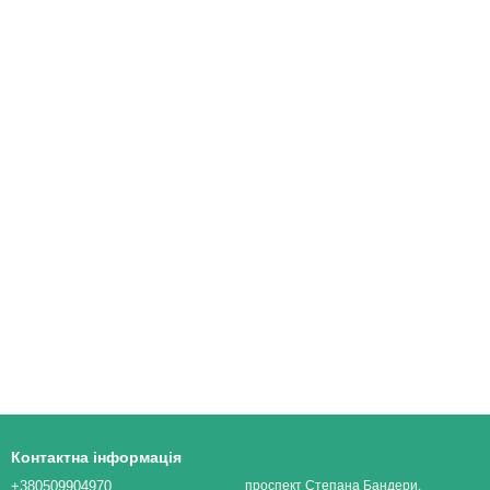
Контактна інформація
+380509904970
проспект Степана Бандери,