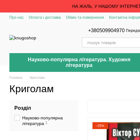
Перейти до основного контенту
НА ЖАЛЬ, У НАШОМУ ІНТЕРНЕ
Про нас
Оплата і доставка
Обмін та повернення
Контактна інфор
+380509904970
Передз
Науково-популярна література. Художня
література
Головна
Криголам
Криголам
Розділ
Науково-популярна
1
література
−25%