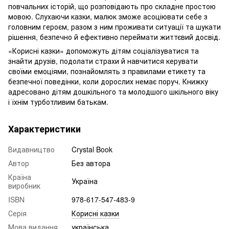
повчальних історій, що розповідають про складне простою
мовою. Слухаючи казки, малюк зможе асоціювати себе з
головним героєм, разом з ним проживати ситуації та шукати
рішення, безпечно й ефективно переймати життєвий досвід.
«Корисні казки» допоможуть дітям соціалізуватися та
знайти друзів, подолати страхи й навчитися керувати
своїми емоціями, познайомлять з правилами етикету та
безпечної поведінки, коли дорослих немає поруч. Книжку
адресовано дітям дошкільного та молодшого шкільного віку
і їхнім турботливим батькам.
Характеристики
Видавництво
Crystal Book
Автор
Без автора
Країна
Україна
виробник
ISBN
978-617-547-483-9
Серія
Корисні казки
Мова видання
українська