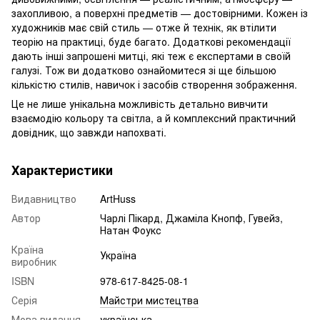
захопливою, а поверхні предметів — достовірними. Кожен із
художників має свій стиль — отже й технік, як втілити
теорію на практиці, буде багато. Додаткові рекомендації
дають інші запрошені митці, які теж є експертами в своїй
галузі. Тож ви додатково ознайомитеся зі ще більшою
кількістю стилів, навичок і засобів створення зображення.
Це не лише унікальна можливість детально вивчити
взаємодію кольору та світла, а й комплексний практичний
довідник, що завжди напохваті.
Характеристики
Видавництво
ArtHuss
Автор
Чарлі Пікард, Джаміла Кнопф, Гувейз,
Натан Фоукс
Країна
Україна
виробник
ISBN
978-617-8425-08-1
Серія
Майстри мистецтва
Мова видання
українська