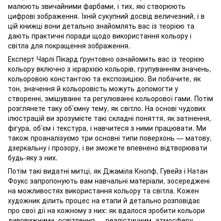
малюють звичайними фарбами, і тих, які створюють
цифрові зображення. Їхній сукупний досвід величезний, і в
цій книжці вони детально знайомлять вас із теорією та
дають практичні поради щодо використання кольору і
світла для покращення зображення.
Експерт Чарлі Пікард ґрунтовно ознайомить вас із теорією
кольору включно з ієрархією кольорів, групуванням значень,
кольоровою константою та експозицією. Ви побачите, як
тон, значення й кольоровість можуть допомогти у
створенні, змішуванні та регулюванні кольорової гами. Потім
розглянете таку об’ємну тему, як світло. На основі чудових
ілюстрацій ви зрозумієте такі складні поняття, як затінення,
фігура, об’єм і текстура, і навчитеся з ними працювати. Ми
також проаналізуємо три основні типи поверхонь — матову,
дзеркальну і прозору, і ви зможете впевнено відтворювати
будь-яку з них.
Потім такі видатні митці, як Джаміла Кнопф, Гувейз і Натан
Фоукс запропонують вам навчальні матеріали, зосереджені
на можливостях використання кольору та світла. Кожен
художник ділить процес на етапи й детально розповідає
про свої дії на кожному з них: як вдалося зробити кольори
дивовижними, освітлення — реалістичним, атмосферу —