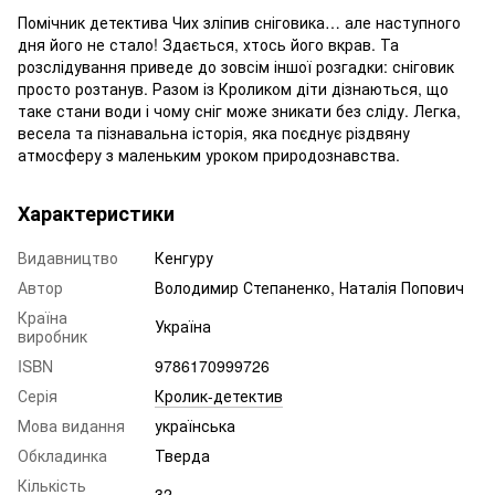
Помічник детектива Чих зліпив сніговика… але наступного
дня його не стало! Здається, хтось його вкрав. Та
розслідування приведе до зовсім іншої розгадки: сніговик
просто розтанув. Разом із Кроликом діти дізнаються, що
таке стани води і чому сніг може зникати без сліду. Легка,
весела та пізнавальна історія, яка поєднує різдвяну
атмосферу з маленьким уроком природознавства.
Характеристики
Видавництво
Кенгуру
Автор
Володимир Степаненко, Наталія Попович
Країна
Україна
виробник
ISBN
9786170999726
Серія
Кролик-детектив
Мова видання
українська
Обкладинка
Тверда
Кількість
32