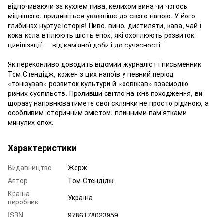
відпочиваючи за кухлем пива, келихом вина чи чогось
міцнішого, придивіться уважніше до свого напою. У його
глибинах нуртує історія! Пиво, вино, дистиляти, кава, чай і
кока-кола втілюють шість епох, які охоплюють розвиток
цивілізації — від кам’яної доби і до сучасності.
Як переконливо доводить відомий журналіст і письменник
Том Стендідж, кожен з цих напоїв у певний період
«тонізував» розвиток культури й «освіжав» взаємодію
різних суспільств. Проливши світло на їхнє походження, ви
щоразу наповнюватимете свої склянки не просто рідиною, а
особливим історичним змістом, плинними пам’ятками
минулих епох.
Характеристики
Видавництво
Жорж
Автор
Том Стендідж
Країна
Україна
виробник
ISBN
9786178023959