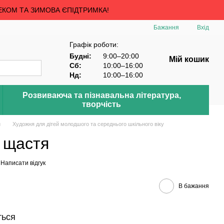
ЕКОМ ТА ЗИМОВА ЄПІДТРИМКА!
Бажання
Вхід
Графік роботи:
Будні:
9:00–20:00
Мій кошик
Сб:
10:00–16:00
Нд:
10:00–16:00
Розвиваюча та пізнавальна література,
творчість
й
Художня для дітей молодшого та середнього шкільного віку
р щастя
Написати відгук
В бажання
ться