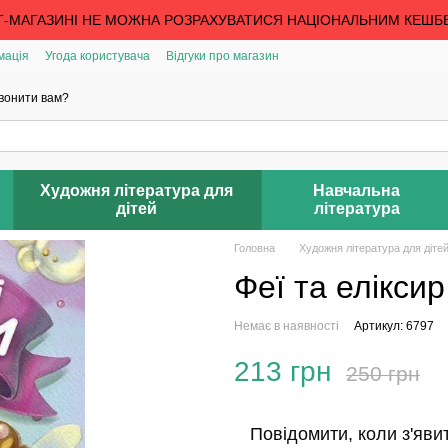
Т-МАГАЗИНІ НЕ МОЖНА РОЗРАХУВАТИСЯ НАЦІОНАЛЬНИМ КЕШБ
мація
Угода користувача
Відгуки про магазин
вонити вам?
Художня література для
Навчальна
дітей
література
Головна
Художня література для діте
Феї та елікси
Немає в наявності
Артикул: 6797
213 грн
250 грн
Повідомити, коли з'яви