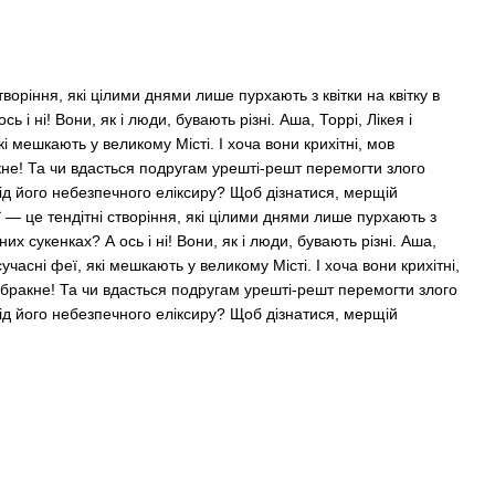
воріння, які цілими днями лише пурхають з квітки на квітку в
 і ні! Вони, як і люди, бувають різні. Аша, Торрі, Лікея і
і мешкають у великому Місті. І хоча вони крихітні, мов
кне! Та чи вдасться подругам урешті-решт перемогти злого
ід його небезпечного еліксиру? Щоб дізнатися, мерщій
 — це тендітні створіння, які цілими днями лише пурхають з
их сукенках? А ось і ні! Вони, як і люди, бувають різні. Аша,
сучасні феї, які мешкають у великому Місті. І хоча вони крихітні,
 бракне! Та чи вдасться подругам урешті-решт перемогти злого
ід його небезпечного еліксиру? Щоб дізнатися, мерщій